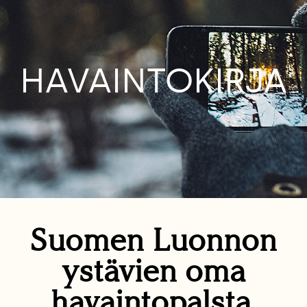
HAVAINTOKIRJA
Suomen Luonnon
ystävien oma
havaintopalsta.