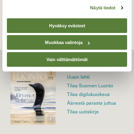
Näytä tiedot
TAKAISIN LISTAAN
Hyväksy evästeet
Muokkaa valintoja
Vain välttämättömät
LEHTI
Uusin lehti
Tilaa Suomen Luonto
Tilaa digilukuoikeus
Äänestä parasta juttua
Tilaa uutiskirje