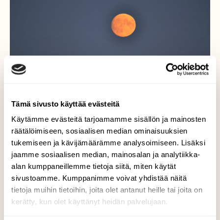
Tämä sivusto käyttää evästeitä
Käytämme evästeitä tarjoamamme sisällön ja mainosten
räätälöimiseen, sosiaalisen median ominaisuuksien
tukemiseen ja kävijämäärämme analysoimiseen. Lisäksi
jaamme sosiaalisen median, mainosalan ja analytiikka-
alan kumppaneillemme tietoja siitä, miten käytät
Kuutamo aikaa
sivustoamme. Kumppanimme voivat yhdistää näitä
tietoja muihin tietoihin, joita olet antanut heille tai joita on
Valokuvaaja: Leena Rissanen, Valtimo Joulukuu
kerätty, kun olet käyttänyt heidän palvelujaan.