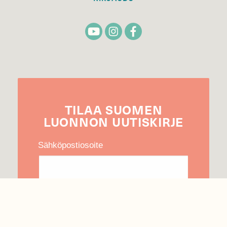
TILAA
SUOMEN
LUONNON
UUTIS­KIRJE
Sähköpostiosoite
Hyväksyn tietojeni käytön uutiskirjeen
lähettämiseen