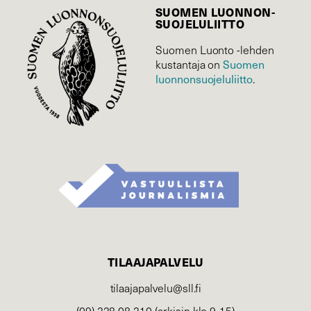
SUOMEN LUONNON­
SUOJELU­LIITTO
Suomen Luonto -lehden
kustantaja on
Suomen
luonnonsuojelu­liitto
.
TILAAJAPALVELU
tilaajapalvelu@sll.fi
(09) 228 08 210 (arkisin klo 9-15)