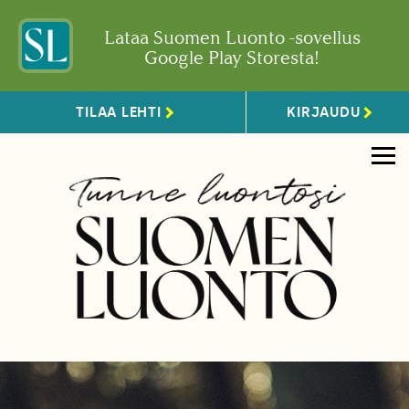
Lataa Suomen Luonto -sovellus
Google Play Storesta!
TILAA LEHTI
KIRJAUDU