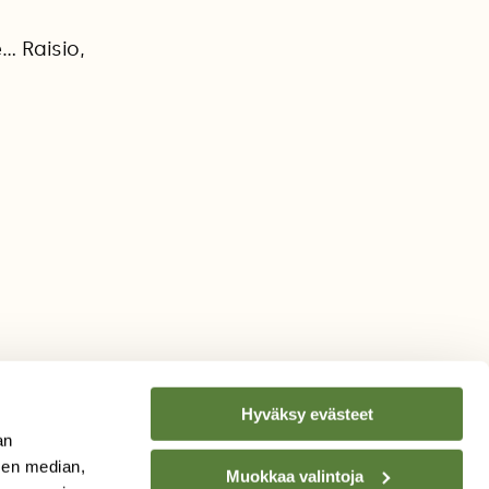
… Raisio,
Hyväksy evästeet
an
sen median,
Muokkaa valintoja