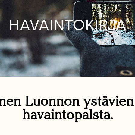
HAVAINTOKIRJA
en Luonnon ystävie
havaintopalsta.