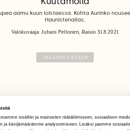
Kuutamolla
 upea aamu kuun loisteessa. Kohta Aurinko nousee
Haunistenallas.
Valokuvaaja: Juhani Peltonen, Raisio 31.8.2021
TAKAISIN LISTAAN
teitä
mamme sisällön ja mainosten räätälöimiseen, sosiaalisen medi
TILAAJAPALVELU
n ja kävijämäärämme analysoimiseen. Lisäksi jaamme sosiaali
tilaajapalvelu@sll.fi