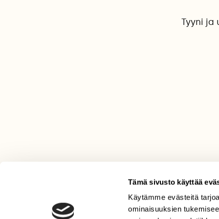
Tyyni ja
Tämä sivusto käyttää eväs
Käytämme evästeitä tarjoa
LEHTI
ominaisuuksien tukemisee
Uusin lehti