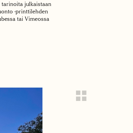
 tarinoita julkaistaan
onto -printtilehden
tubessa tai Vimeossa