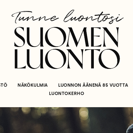
STÖ
NÄKÖKULMIA
LUONNON ÄÄNENÄ 85 VUOTTA
LUONTOKERHO