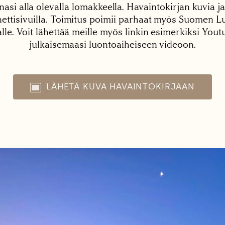
nasi alla olevalla lomakkeella. Havaintokirjan kuvia ja
tisivuilla. Toimitus poimii parhaat myös Suomen Lu
alle. Voit lähettää meille myös linkin esimerkiksi You
julkaisemaasi luontoaiheiseen videoon.
LÄHETÄ KUVA HAVAINTOKIRJAAN