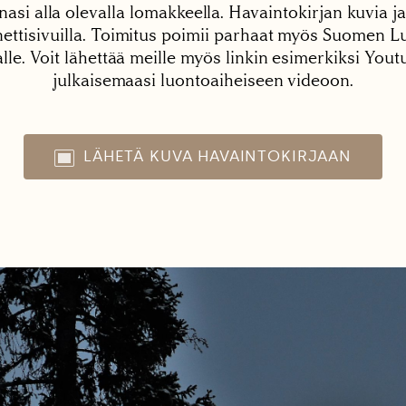
nasi alla olevalla lomakkeella. Havaintokirjan kuvia ja
tisivuilla. Toimitus poimii parhaat myös Suomen Lu
alle. Voit lähettää meille myös linkin esimerkiksi You
julkaisemaasi luontoaiheiseen videoon.
LÄHETÄ KUVA HAVAINTOKIRJAAN