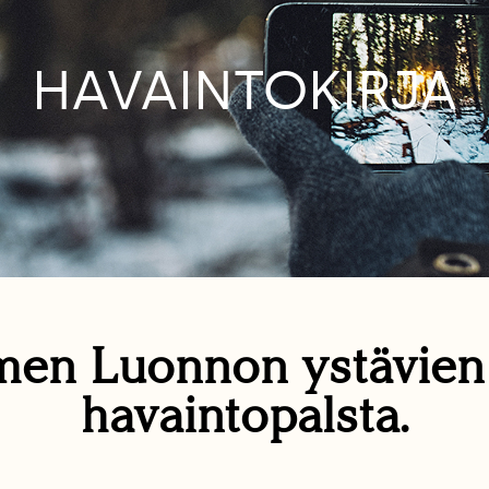
HAVAINTOKIRJA
en Luonnon ystävie
havaintopalsta.