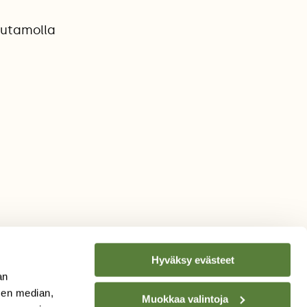
kuutamolla
Hyväksy evästeet
an
sen median,
Muokkaa valintoja