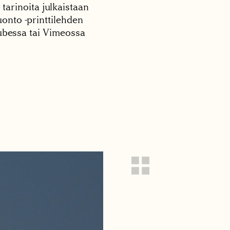
 tarinoita julkaistaan
onto -printtilehden
tubessa tai Vimeossa