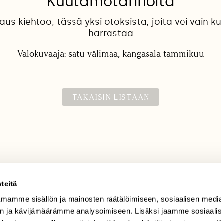
Kuutamotarinoita
us kiehtoo, tässä yksi otoksista, joita voi vain 
harrastaa
Valokuvaaja: satu välimaa, kangasala tammikuu
TAKAISIN LISTAAN
teitä
mamme sisällön ja mainosten räätälöimiseen, sosiaalisen medi
TILAAJAPALVELU
n ja kävijämäärämme analysoimiseen. Lisäksi jaamme sosiaali
tilaajapalvelu@sll.fi