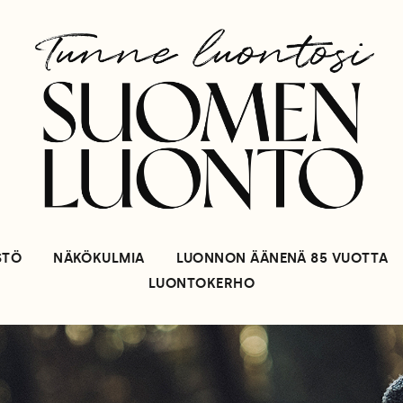
STÖ
NÄKÖKULMIA
LUONNON ÄÄNENÄ 85 VUOTTA
LUONTOKERHO