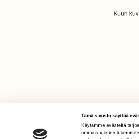
Kuun kuva
Tämä sivusto käyttää eväs
Käytämme evästeitä tarjoa
LEHTI
ominaisuuksien tukemisee
Uusin lehti