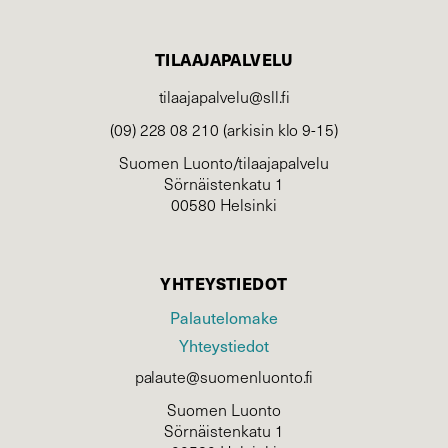
TILAAJAPALVELU
tilaajapalvelu@sll.fi
(09) 228 08 210 (arkisin klo 9-15)
Suomen Luonto/tilaajapalvelu
Sörnäistenkatu 1
00580 Helsinki
YHTEYSTIEDOT
Palautelomake
Yhteystiedot
palaute@suomenluonto.fi
Suomen Luonto
Sörnäistenkatu 1