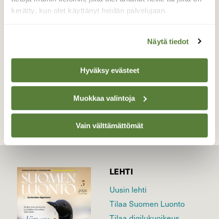
Kuhasalon talviruokintapaikalla on vipinää.
kerätty, kun olet käyttänyt heidän palvelujaan.
Valokuvaaja: Jaana Saarelainen, Kuhasalo, Joensuu
3.1.2023
Näytä tiedot
Hyväksy evästeet
TAKAISIN LISTAAN
Muokkaa valintoja
Vain välttämättömät
LEHTI
Uusin lehti
Tilaa Suomen Luonto
Tilaa digilukuoikeus