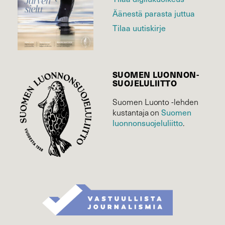
Äänestä parasta juttua
Tilaa uutiskirje
SUOMEN LUONNON­
SUOJELU­LIITTO
Suomen Luonto -lehden
kustantaja on
Suomen
luonnonsuojelu­liitto
.