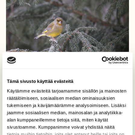
Tämä sivusto käyttää evästeitä
Käytämme evästeitä tarjoamamme sisällön ja mainosten
räätälöimiseen, sosiaalisen median ominaisuuksien
tukemiseen ja kävijämäärämme analysoimiseen. Lisäksi
Kuva7. Kuhasalon
jaamme sosiaalisen median, mainosalan ja analytiikka-
talviruokintapaikan
alan kumppaneillemme tietoja siitä, miten käytät
elämää: viherpeippo.
sivustoamme. Kumppanimme voivat yhdistää näitä
tietoja muihin tietoihin, joita olet antanut heille tai joita on