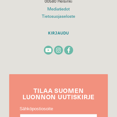
00580 Helsinki
Mediatiedot
Tietosuojaseloste
KIRJAUDU
TILAA
SUOMEN
LUONNON
UUTIS­KIRJE
Sähköpostiosoite