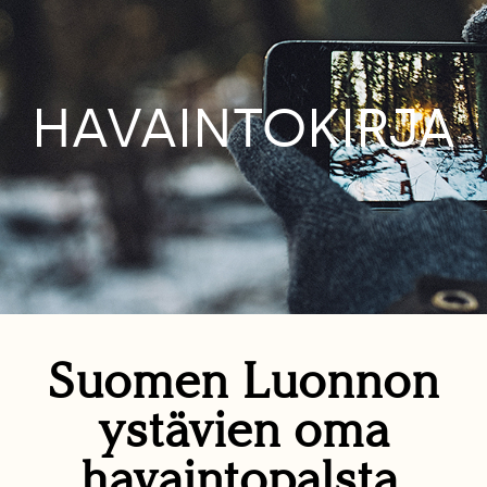
HAVAINTOKIRJA
Suomen Luonnon
ystävien oma
havaintopalsta.