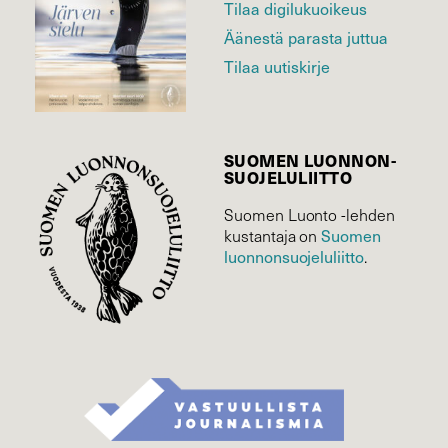
Tilaa digilukuoikeus
Äänestä parasta juttua
Tilaa uutiskirje
SUOMEN LUONNON­
SUOJELU­LIITTO
Suomen Luonto -lehden
Suomen
kustantaja on
luonnonsuojelu­liitto
.