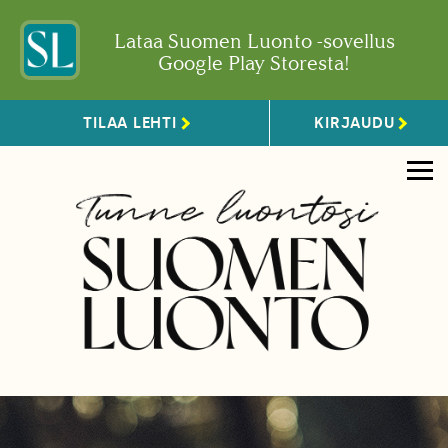
Lataa Suomen Luonto -sovellus
Google Play Storesta!
TILAA LEHTI
KIRJAUDU