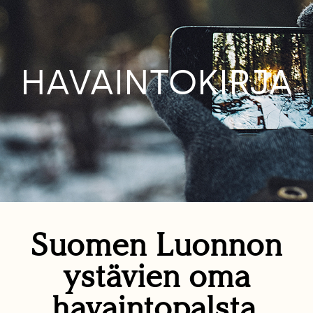
HAVAINTOKIRJA
Suomen Luonnon
ystävien oma
havaintopalsta.