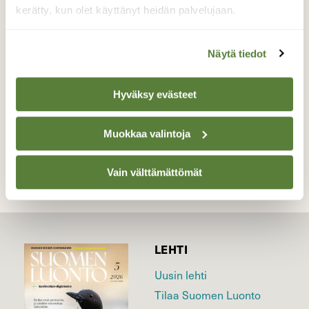
puidenlatvat ja taivas kuvavastui
kerätty, kun olet käyttänyt heidän palvelujaan.
kahvikuksassa.
Valokuvaaja: Kaija Halonen, Heikinjärvi, Perho
Näytä tiedot
23.04.2020
Hyväksy evästeet
TAKAISIN LISTAAN
Muokkaa valintoja
Vain välttämättömät
LEHTI
Uusin lehti
Tilaa Suomen Luonto