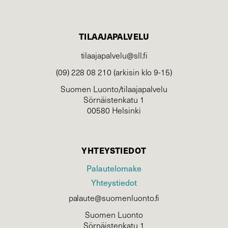
TILAAJAPALVELU
tilaajapalvelu@sll.fi
(09) 228 08 210 (arkisin klo 9-15)
Suomen Luonto/tilaajapalvelu
Sörnäistenkatu 1
00580 Helsinki
YHTEYSTIEDOT
Palautelomake
Yhteystiedot
palaute@suomenluonto.fi
Suomen Luonto
Sörnäistenkatu 1