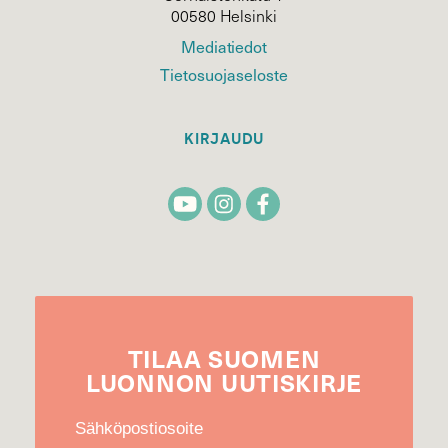
00580 Helsinki
Mediatiedot
Tietosuojaseloste
KIRJAUDU
TILAA
SUOMEN
LUONNON
UUTIS­KIRJE
Sähköpostiosoite