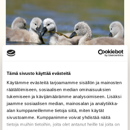
Tämä sivusto käyttää evästeitä
Käytämme evästeitä tarjoamamme sisällön ja mainosten
räätälöimiseen, sosiaalisen median ominaisuuksien
tukemiseen ja kävijämäärämme analysoimiseen. Lisäksi
Kyhmyjoutsen
jaamme sosiaalisen median, mainosalan ja analytiikka-
alan kumppaneillemme tietoja siitä, miten käytät
Uuden sukupolven hulinat käynnissä, kaikki
sivustoamme. Kumppanimme voivat yhdistää näitä
eivät edes mahtuneet kuvaan - taisi olla
tietoja muihin tietoihin, joita olet antanut heille tai joita on
seitsemän poikasta kaiken kaikkiaan.