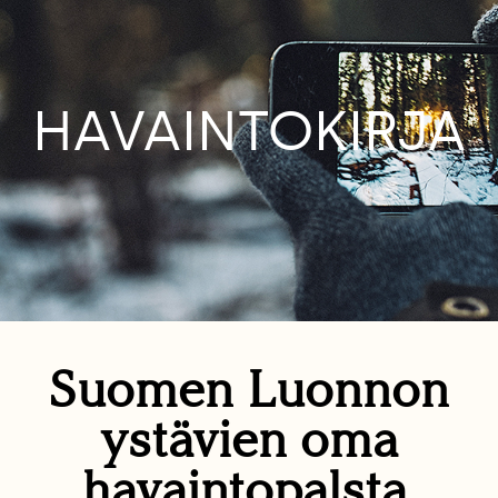
HAVAINTOKIRJA
Suomen Luonnon
ystävien oma
havaintopalsta.