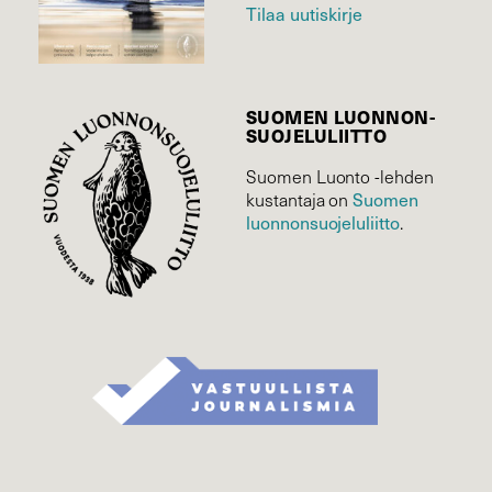
Tilaa uutiskirje
SUOMEN LUONNON­
SUOJELU­LIITTO
Suomen Luonto -lehden
Suomen
kustantaja on
luonnonsuojelu­liitto
.