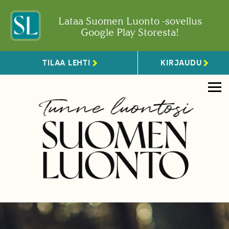
Lataa Suomen Luonto -sovellus
Google Play Storesta!
TILAA LEHTI
KIRJAUDU