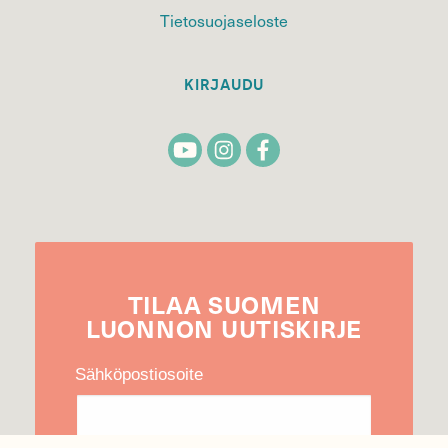
Tietosuojaseloste
KIRJAUDU
TILAA
SUOMEN
LUONNON
UUTIS­KIRJE
Sähköpostiosoite