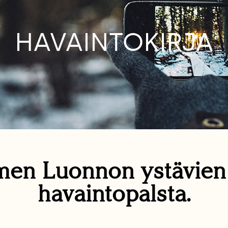
HAVAINTOKIRJA
en Luonnon ystävie
havaintopalsta.