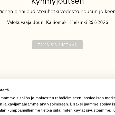
Kyhmyjoutsen
Pienen pieni pudisteluhetki vedestä nousun jälkeen
Valokuvaaja: Jouni Kalliomäki, Helsinki 29.6.2026
TAKAISIN LISTAAN
teitä
mamme sisällön ja mainosten räätälöimiseen, sosiaalisen medi
TILAAJAPALVELU
n ja kävijämäärämme analysoimiseen. Lisäksi jaamme sosiaali
tilaajapalvelu@sll.fi
-alan kumppaneillemme tietoja siitä, miten käytät sivustoamme