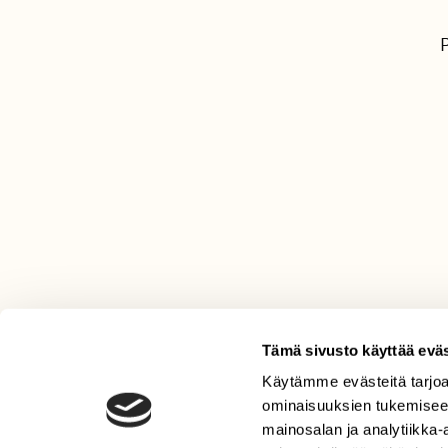
Tämä sivusto käyttää eväs
Käytämme evästeitä tarjoa
LEHTI
ominaisuuksien tukemisee
Uusin lehti
mainosalan ja analytiikka