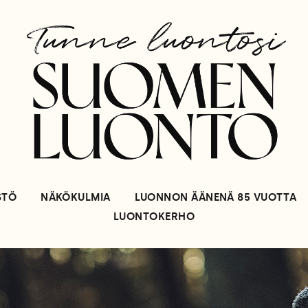
STÖ
NÄKÖKULMIA
LUONNON ÄÄNENÄ 85 VUOTTA
LUONTOKERHO