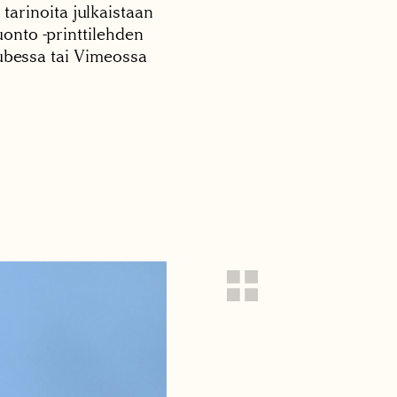
 tarinoita julkaistaan
onto -printtilehden
tubessa tai Vimeossa