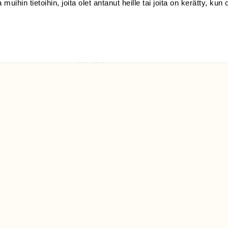
 muihin tietoihin, joita olet antanut heille tai joita on kerätty, kun 
(09) 228 08 210 (arkisin
klo 9-15)
Suomen
Luonto/tilaajapalvelu
Sörnäistenkatu 1
00580 Helsinki
ELU­
YHTEYSTIEDOT
ntaja on
Palautelomake
Yhteystiedot
palaute@suomenluonto.fi
Suomen Luonto
Sörnäistenkatu 1
00580 Helsinki
Mediatiedot
Tietosuojaseloste