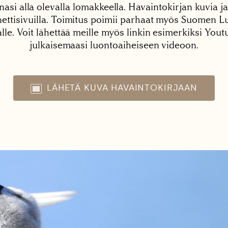
nasi alla olevalla lomakkeella. Havaintokirjan kuvia ja
tisivuilla. Toimitus poimii parhaat myös Suomen Lu
alle. Voit lähettää meille myös linkin esimerkiksi You
julkaisemaasi luontoaiheiseen videoon.
LÄHETÄ KUVA HAVAINTOKIRJAAN