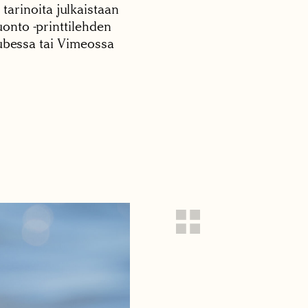
 tarinoita julkaistaan
onto -printtilehden
tubessa tai Vimeossa