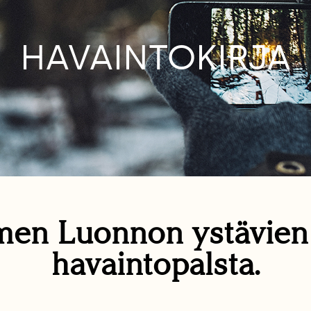
HAVAINTOKIRJA
en Luonnon ystävie
havaintopalsta.