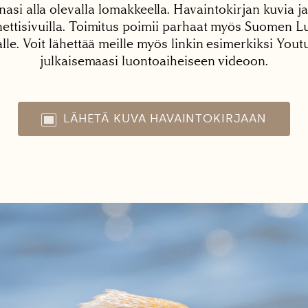
nasi alla olevalla lomakkeella. Havaintokirjan kuvia ja
tisivuilla. Toimitus poimii parhaat myös Suomen Lu
alle. Voit lähettää meille myös linkin esimerkiksi You
julkaisemaasi luontoaiheiseen videoon.
LÄHETÄ KUVA HAVAINTOKIRJAAN