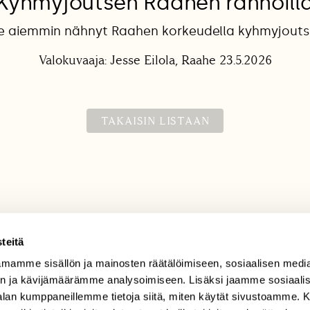
Kyhmyjoutsen Raahen rannoill
le aiemmin nähnyt Raahen korkeudella kyhmyjouts
Valokuvaaja: Jesse Eilola, Raahe 23.5.2026
TAKAISIN LISTAAN
teitä
mamme sisällön ja mainosten räätälöimiseen, sosiaalisen medi
TILAAJAPALVELU
n ja kävijämäärämme analysoimiseen. Lisäksi jaamme sosiaali
tilaajapalvelu@sll.fi
-alan kumppaneillemme tietoja siitä, miten käytät sivustoamme