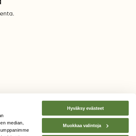
a
enta.
Hyväksy evästeet
an
sen median,
Muokkaa valintoja
. Kumppanimme
TILAA
SUOMEN