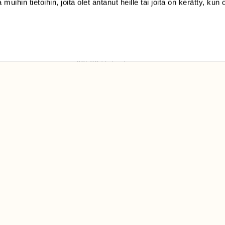
 muihin tietoihin, joita olet antanut heille tai joita on kerätty, kun 
(09) 228 08 210 (arkisin
klo 9-15)
Suomen
Luonto/tilaajapalvelu
Sörnäistenkatu 1
00580 Helsinki
ELU­
YHTEYSTIEDOT
ntaja on
Palautelomake
Yhteystiedot
palaute@suomenluonto.fi
Suomen Luonto
Sörnäistenkatu 1
00580 Helsinki
Mediatiedot
Tietosuojaseloste