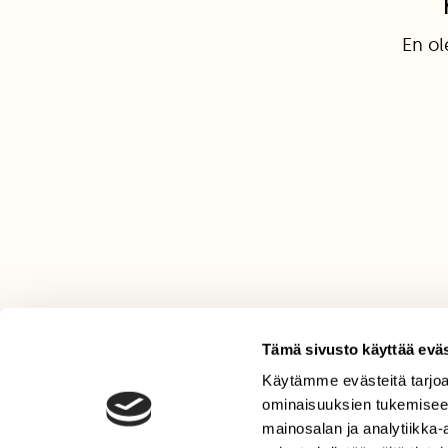
En o
Tämä sivusto käyttää eväs
Käytämme evästeitä tarjoa
LEHTI
ominaisuuksien tukemisee
Uusin lehti
mainosalan ja analytiikka