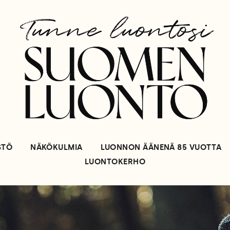
STÖ
NÄKÖKULMIA
LUONNON ÄÄNENÄ 85 VUOTTA
LUONTOKERHO