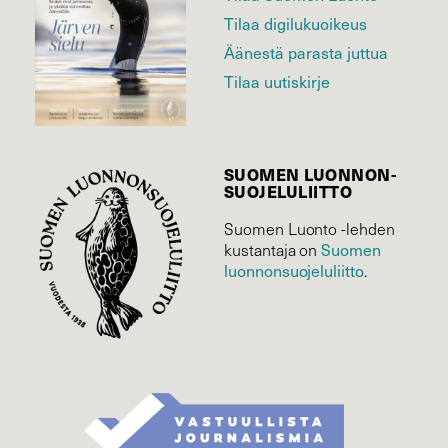
Tilaa digilukuoikeus
Äänestä parasta juttua
Tilaa uutiskirje
SUOMEN LUONNON­
SUOJELU­LIITTO
Suomen Luonto -lehden
kustantaja on
Suomen
luonnonsuojelu­liitto
.