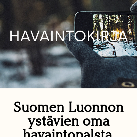
HAVAINTOKIRJA
Suomen Luonnon
ystävien oma
havaintopalsta.