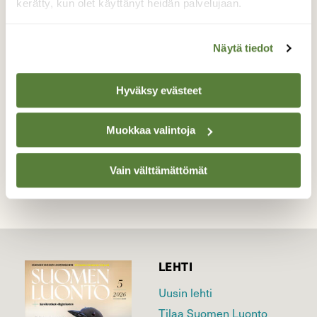
kerätty, kun olet käyttänyt heidän palvelujaan.
Poikasen siivet näyttävät jo valmiilta, mutta
lihas voimaa tarvitaan lisää, muuten ei
päästä vedestä ilmaan.
Näytä tiedot
Valokuvaaja: Reijo Juurinen, Töölönlahti Lokakuu
Hyväksy evästeet
Muokkaa valintoja
TAKAISIN LISTAAN
Vain välttämättömät
LEHTI
Uusin lehti
Tilaa Suomen Luonto