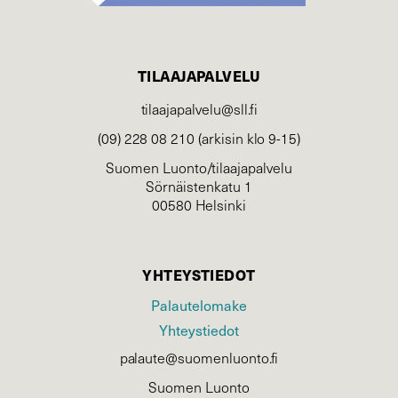
TILAAJAPALVELU
tilaajapalvelu@sll.fi
(09) 228 08 210 (arkisin klo 9-15)
Suomen Luonto/tilaajapalvelu
Sörnäistenkatu 1
00580 Helsinki
YHTEYSTIEDOT
Palautelomake
Yhteystiedot
palaute@suomenluonto.fi
Suomen Luonto