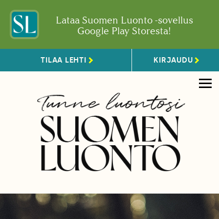
Lataa Suomen Luonto -sovellus
Google Play Storesta!
TILAA LEHTI
KIRJAUDU