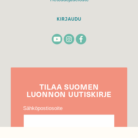
KIRJAUDU
TILAA
SUOMEN
LUONNON
UUTIS­KIRJE
Sähköpostiosoite
Hyväksyn tietojeni käytön uutiskirjeen