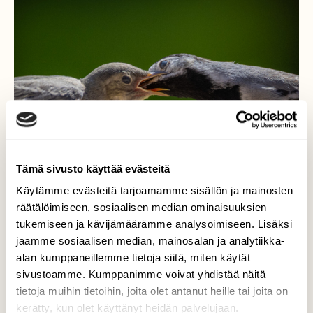
Tämä sivusto käyttää evästeitä
Käytämme evästeitä tarjoamamme sisällön ja mainosten
räätälöimiseen, sosiaalisen median ominaisuuksien
tukemiseen ja kävijämäärämme analysoimiseen. Lisäksi
Kyllä maistuu!
jaamme sosiaalisen median, mainosalan ja analytiikka-
alan kumppaneillemme tietoja siitä, miten käytät
Välillä tällaisen kuvan voi napata
sivustoamme. Kumppanimme voivat yhdistää näitä
takapihalta.
tietoja muihin tietoihin, joita olet antanut heille tai joita on
kerätty, kun olet käyttänyt heidän palvelujaan.