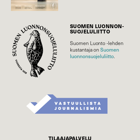
SUOMEN LUONNON­
SUOJELU­LIITTO
Suomen Luonto -lehden
Suomen
kustantaja on
luonnonsuojelu­liitto
.
TILAAJAPALVELU