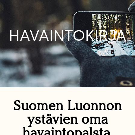
HAVAINTOKIRJA
Suomen Luonnon
ystävien oma
havaintopalsta.