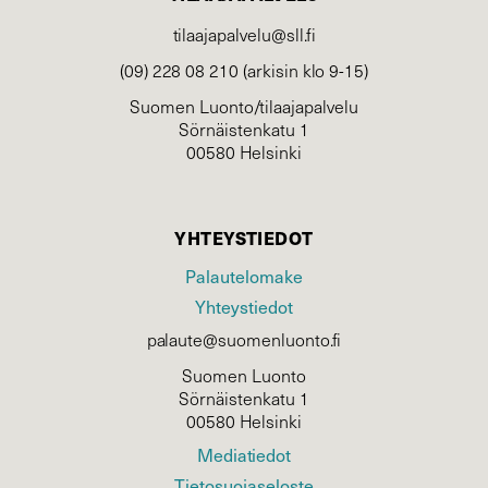
tilaajapalvelu@sll.fi
(09) 228 08 210 (arkisin klo 9-15)
Suomen Luonto/tilaajapalvelu
Sörnäistenkatu 1
00580 Helsinki
YHTEYSTIEDOT
Palautelomake
Yhteystiedot
palaute@suomenluonto.fi
Suomen Luonto
Sörnäistenkatu 1
00580 Helsinki
Mediatiedot
Tietosuojaseloste