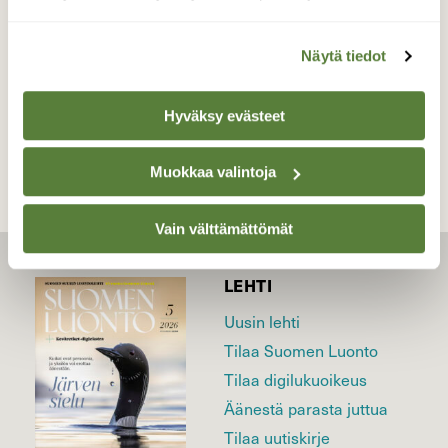
Valokuvaaja: Jesse Eilola, Oulunsalo 24.6.2026
Näytä tiedot
TAKAISIN LISTAAN
Hyväksy evästeet
Muokkaa valintoja
Vain välttämättömät
LEHTI
Uusin lehti
Tilaa Suomen Luonto
Tilaa digilukuoikeus
Äänestä parasta juttua
Tilaa uutiskirje