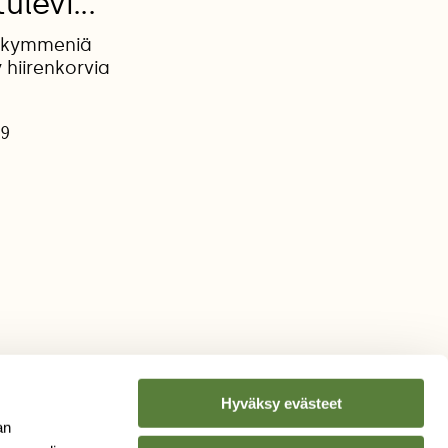
ulevi...
sa kymmeniä
 hiirenkorvia
19
Hyväksy evästeet
an