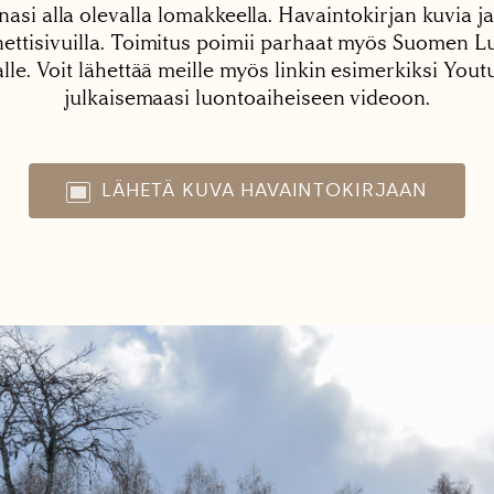
nasi alla olevalla lomakkeella. Havaintokirjan kuvia ja
tisivuilla. Toimitus poimii parhaat myös Suomen Lu
alle. Voit lähettää meille myös linkin esimerkiksi You
julkaisemaasi luontoaiheiseen videoon.
LÄHETÄ KUVA HAVAINTOKIRJAAN