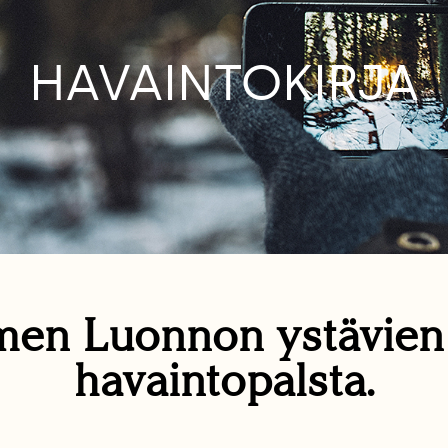
HAVAINTOKIRJA
en Luonnon ystävie
havaintopalsta.