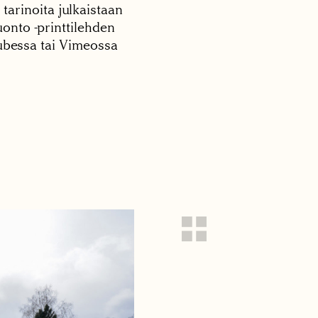
 tarinoita julkaistaan
onto -printtilehden
tubessa tai Vimeossa