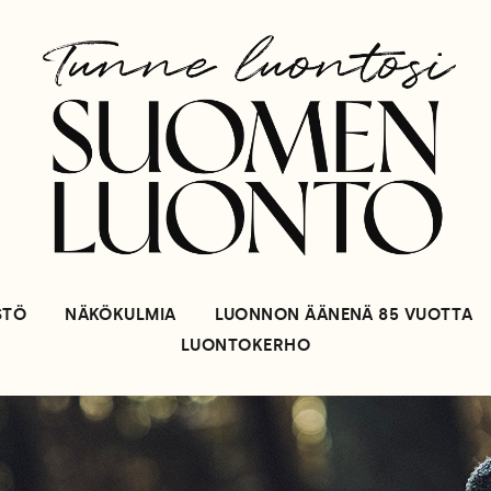
STÖ
NÄKÖKULMIA
LUONNON ÄÄNENÄ 85 VUOTTA
LUONTOKERHO