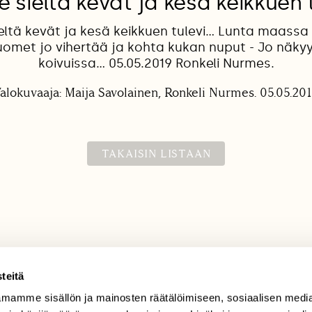
e sieltä kevät ja kesä keikkuen t
ieltä kevät ja kesä keikkuen tulevi... Lunta maas
Tuomet jo vihertää ja kohta kukan nuput - Jo näkyy
koivuissa... 05.05.2019 Ronkeli Nurmes.
alokuvaaja: Maija Savolainen, Ronkeli Nurmes. 05.05.20
TAKAISIN LISTAAN
teitä
mamme sisällön ja mainosten räätälöimiseen, sosiaalisen medi
TILAAJAPALVELU