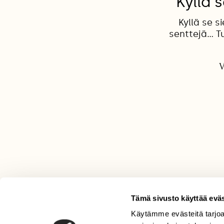
Kyllä s
Kyllä se s
senttejä... 
V
Tämä sivusto käyttää eväs
Käytämme evästeitä tarjoa
LEHTI