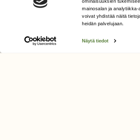
ominaisuuksien tukemisee
Uusin lehti
mainosalan ja analytiikka
Tilaa Suomen Luonto
voivat yhdistää näitä tietoja
heidän palvelujaan.
Tilaa digilukuoikeus
Äänestä parasta juttua
Näytä tiedot
Tilaa uutiskirje
SUOMEN LUONNON­SUOJ
LIITTO
Suomen Luonto -lehden kusta
Suomen luonnonsuojelu­liitto
.