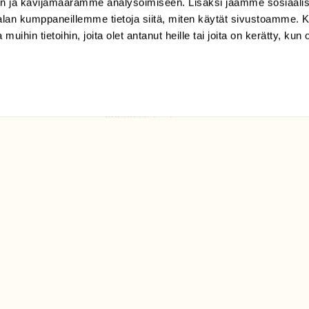
n ja kävijämäärämme analysoimiseen. Lisäksi jaamme sosiaali
tilaajapalvelu@sll.fi
-alan kumppaneillemme tietoja siitä, miten käytät sivustoamme
 muihin tietoihin, joita olet antanut heille tai joita on kerätty, kun 
(09) 228 08 210 (arkisin
klo 9-15)
Suomen
Luonto/tilaajapalvelu
Sörnäistenkatu 1
00580 Helsinki
ELU­
YHTEYSTIEDOT
ntaja on
Palautelomake
Yhteystiedot
palaute@suomenluonto.fi
Suomen Luonto
Sörnäistenkatu 1
00580 Helsinki
Mediatiedot