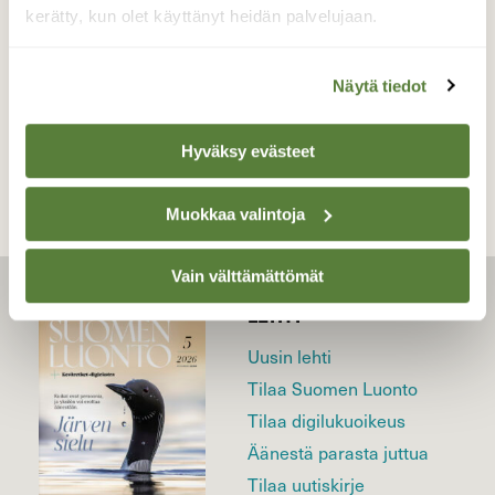
10.3.2026
kerätty, kun olet käyttänyt heidän palvelujaan.
Näytä tiedot
TAKAISIN LISTAAN
Hyväksy evästeet
Muokkaa valintoja
Vain välttämättömät
LEHTI
Uusin lehti
Tilaa Suomen Luonto
Tilaa digilukuoikeus
Äänestä parasta juttua
Tilaa uutiskirje