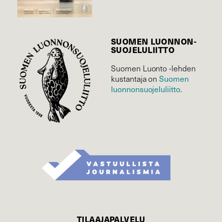
SUOMEN LUONNON­
SUOJELU­LIITTO
Suomen Luonto -lehden
kustantaja on
Suomen
luonnonsuojelu­liitto
.
TILAAJAPALVELU