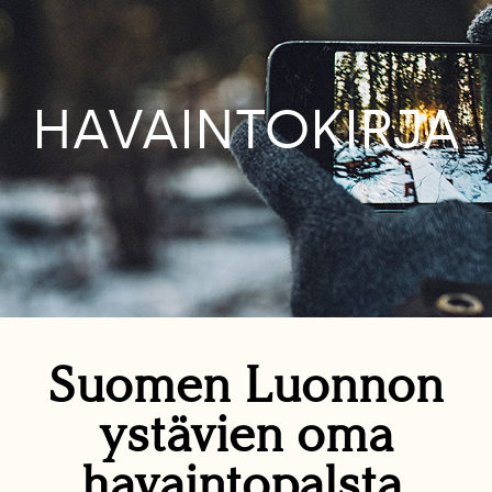
HAVAINTOKIRJA
Suomen Luonnon
ystävien oma
havaintopalsta.