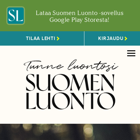
Lataa Suomen Luonto -sovellus
Google Play Storesta!
TILAA LEHTI
KIRJAUDU