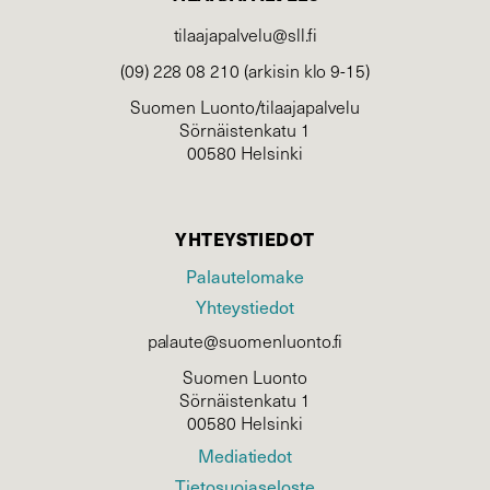
tilaajapalvelu@sll.fi
(09) 228 08 210 (arkisin klo 9-15)
Suomen Luonto/tilaajapalvelu
Sörnäistenkatu 1
00580 Helsinki
YHTEYSTIEDOT
Palautelomake
Yhteystiedot
palaute@suomenluonto.fi
Suomen Luonto
Sörnäistenkatu 1
00580 Helsinki
Mediatiedot
Tietosuojaseloste