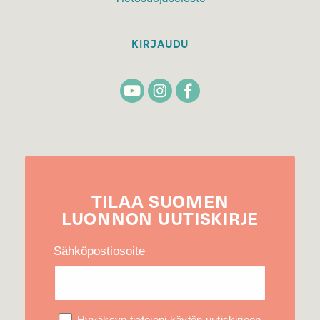
KIRJAUDU
TILAA
SUOMEN
LUONNON
UUTIS­KIRJE
Sähköpostiosoite
Hyväksyn tietojeni käytön uutiskirjeen