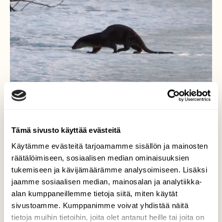
Tämä sivusto käyttää evästeitä
Käytämme evästeitä tarjoamamme sisällön ja mainosten
Kylläinen saukko
räätälöimiseen, sosiaalisen median ominaisuuksien
tukemiseen ja kävijämäärämme analysoimiseen. Lisäksi
Runsaan kala-aterian päätteksi on mukava
jaamme sosiaalisen median, mainosalan ja analytiikka-
tallustella nukkumaan-niin onkohan sillä
alan kumppaneillemme tietoja siitä, miten käytät
pesä jossain lähistöllä.
sivustoamme. Kumppanimme voivat yhdistää näitä
Valokuvaaja: Martti Valtonen, Niemi Lahti
tietoja muihin tietoihin, joita olet antanut heille tai joita on