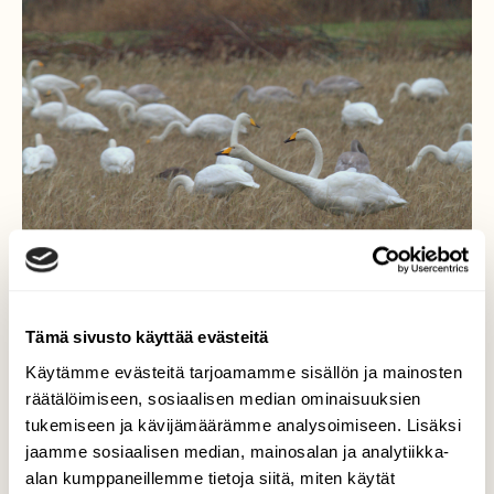
Tämä sivusto käyttää evästeitä
Käytämme evästeitä tarjoamamme sisällön ja mainosten
Kyntämätön kaurapelto on
räätälöimiseen, sosiaalisen median ominaisuuksien
oiva paikka tankata
tukemiseen ja kävijämäärämme analysoimiseen. Lisäksi
muuttomatkaa varten!
jaamme sosiaalisen median, mainosalan ja analytiikka-
alan kumppaneillemme tietoja siitä, miten käytät