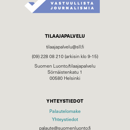
TILAAJAPALVELU
tilaajapalvelu@sll.fi
(09) 228 08 210 (arkisin klo 9-15)
Suomen Luonto/tilaajapalvelu
Sörnäistenkatu 1
00580 Helsinki
YHTEYSTIEDOT
Palautelomake
Yhteystiedot
palaute@suomenluonto.fi