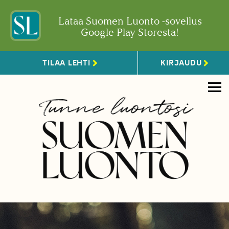
Lataa Suomen Luonto -sovellus
Google Play Storesta!
TILAA LEHTI
KIRJAUDU