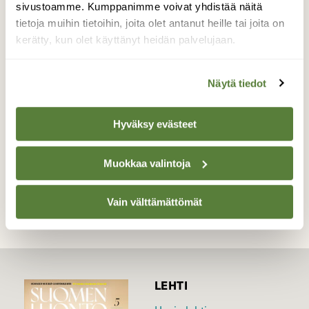
Iso joukko Joutsenia ruokaili harmaana
sivustoamme. Kumppanimme voivat yhdistää näitä
aamuna pellolla,joukossa oli piilossa myös
tietoja muihin tietoihin, joita olet antanut heille tai joita on
metsähanhi,otti varmaan turvaa
kerätty, kun olet käyttänyt heidän palvelujaan.
joutsenista,kaikki ruokailivat sulassa
sovussa kuitenkin:)
Näytä tiedot
Valokuvaaja: sirpa Jyske, Virrat Rantakunta 2.11-18
Hyväksy evästeet
TAKAISIN LISTAAN
Muokkaa valintoja
Vain välttämättömät
LEHTI