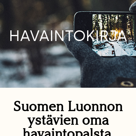
HAVAINTOKIRJA
Suomen Luonnon
ystävien oma
havaintopalsta.