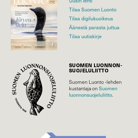
Uusin lehti
Tilaa Suomen Luonto
Tilaa digilukuoikeus
Äänestä parasta juttua
Tilaa uutiskirje
SUOMEN LUONNON­
SUOJELU­LIITTO
Suomen Luonto -lehden
Suomen
kustantaja on
luonnonsuojelu­liitto
.