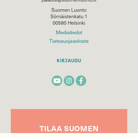
Suomen Luonto
Sörnäistenkatu 1
00580 Helsinki
Mediatiedot
Tietosuojaseloste
KIRJAUDU
TILAA
SUOMEN
LUONNON
UUTIS­KIRJE