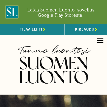
Lataa Suomen Luonto -sovellus
Google Play Storesta!
TILAA LEHTI
KIRJAUDU