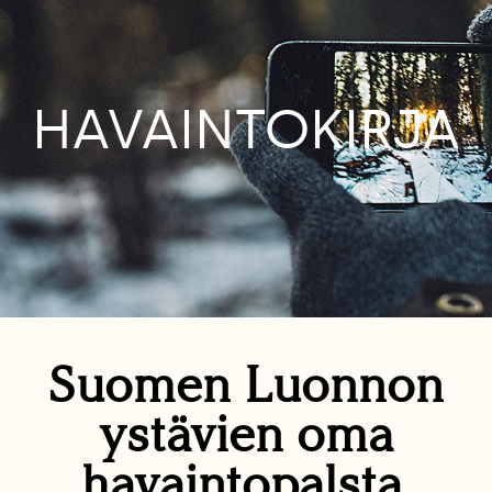
HAVAINTOKIRJA
Suomen Luonnon
ystävien oma
havaintopalsta.