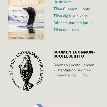
Uusin lehti
Tilaa Suomen Luonto
Tilaa digilukuoikeus
Äänestä parasta juttua
Tilaa uutiskirje
SUOMEN LUONNON­
SUOJELU­LIITTO
Suomen Luonto -lehden
Suomen
kustantaja on
luonnonsuojelu­liitto
.