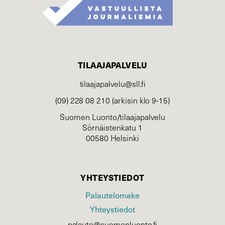
TILAAJAPALVELU
tilaajapalvelu@sll.fi
(09) 228 08 210 (arkisin klo 9-15)
Suomen Luonto/tilaajapalvelu
Sörnäistenkatu 1
00580 Helsinki
YHTEYSTIEDOT
Palautelomake
Yhteystiedot
palaute@suomenluonto.fi