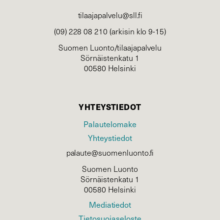
tilaajapalvelu@sll.fi
(09) 228 08 210 (arkisin klo 9-15)
Suomen Luonto/tilaajapalvelu
Sörnäistenkatu 1
00580 Helsinki
YHTEYSTIEDOT
Palautelomake
Yhteystiedot
palaute@suomenluonto.fi
Suomen Luonto
Sörnäistenkatu 1
00580 Helsinki
Mediatiedot
Tietosuojaseloste