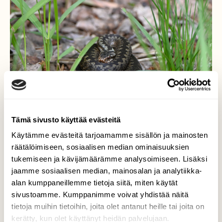
Tämä sivusto käyttää evästeitä
Käytämme evästeitä tarjoamamme sisällön ja mainosten
räätälöimiseen, sosiaalisen median ominaisuuksien
tukemiseen ja kävijämäärämme analysoimiseen. Lisäksi
Kyy
jaamme sosiaalisen median, mainosalan ja analytiikka-
alan kumppaneillemme tietoja siitä, miten käytät
Kyy kerällä kurkistaa heinikosta. Arka kaveri,
sivustoamme. Kumppanimme voivat yhdistää näitä
hiljaa piti hiipiä ettei lähtenyt karkuun.
tietoja muihin tietoihin, joita olet antanut heille tai joita on
kerätty, kun olet käyttänyt heidän palvelujaan.