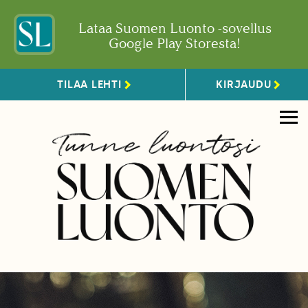
Lataa Suomen Luonto -sovellus
Google Play Storesta!
TILAA LEHTI
KIRJAUDU