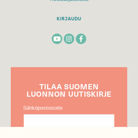
KIRJAUDU
TILAA
SUOMEN
LUONNON
UUTIS­KIRJE
Sähköpostiosoite
Hyväksyn tietojeni käytön uutiskirjeen