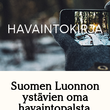
HAVAINTOKIRJA
Suomen Luonnon
ystävien oma
havaintopalsta.