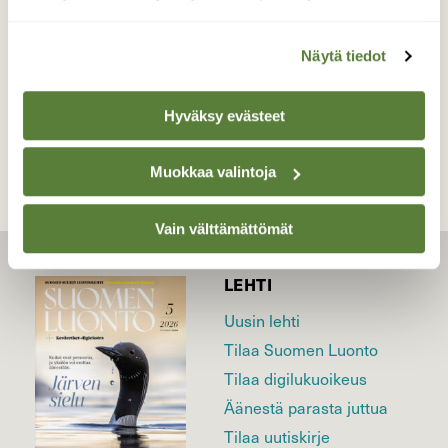
Valokuvaaja: Maarit Siitonen, Jyväskylä 31.5.2025
Näytä tiedot
TAKAISIN LISTAAN
Hyväksy evästeet
Muokkaa valintoja
Vain välttämättömät
LEHTI
Uusin lehti
Tilaa Suomen Luonto
Tilaa digilukuoikeus
Äänestä parasta juttua
Tilaa uutiskirje