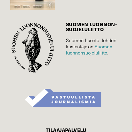
SUOMEN LUONNON­
SUOJELU­LIITTO
Suomen Luonto -lehden
Suomen
kustantaja on
luonnonsuojelu­liitto
.
TILAAJAPALVELU