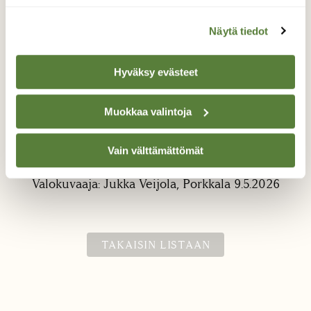
Näytä tiedot
Hyväksy evästeet
Muokkaa valintoja
Kyy
Vain välttämättömät
Porkkalassa kyitä kuvaamassa
Valokuvaaja: Jukka Veijola, Porkkala 9.5.2026
TAKAISIN LISTAAN