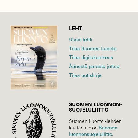
LEHTI
Uusin lehti
Tilaa Suomen Luonto
Tilaa digilukuoikeus
Äänestä parasta juttua
Tilaa uutiskirje
SUOMEN LUONNON­
SUOJELU­LIITTO
Suomen Luonto -lehden
Suomen
kustantaja on
luonnonsuojelu­liitto
.