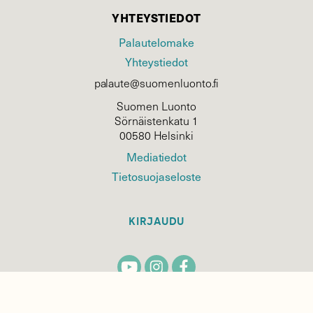
YHTEYSTIEDOT
Palautelomake
Yhteystiedot
palaute@suomenluonto.fi
Suomen Luonto
Sörnäistenkatu 1
00580 Helsinki
Mediatiedot
Tietosuojaseloste
KIRJAUDU