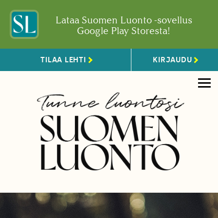
Lataa Suomen Luonto -sovellus
Google Play Storesta!
TILAA LEHTI
KIRJAUDU