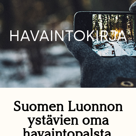
HAVAINTOKIRJA
Suomen Luonnon
ystävien oma
havaintopalsta.