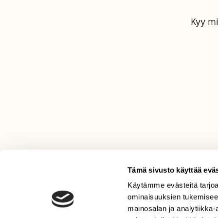
Kyy mi
Tämä sivusto käyttää eväs
Käytämme evästeitä tarjoa
LEHTI
ominaisuuksien tukemisee
Uusin lehti
mainosalan ja analytiikka