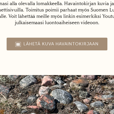
nasi alla olevalla lomakkeella. Havaintokirjan kuvia ja
tisivuilla. Toimitus poimii parhaat myös Suomen Lu
alle. Voit lähettää meille myös linkin esimerkiksi You
julkaisemaasi luontoaiheiseen videoon.
LÄHETÄ KUVA HAVAINTOKIRJAAN