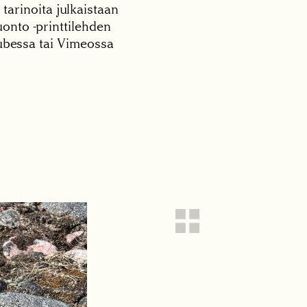
 tarinoita julkaistaan
onto -printtilehden
tubessa tai Vimeossa