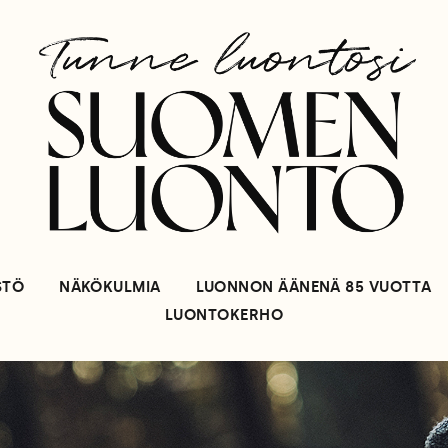
STÖ
NÄKÖKULMIA
LUONNON ÄÄNENÄ 85 VUOTTA
LUONTOKERHO