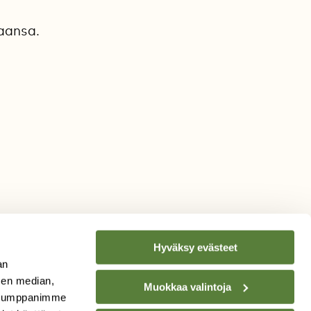
kaansa.
Hyväksy evästeet
an
sen median,
Muokkaa valintoja
. Kumppanimme
TILAA
SUOMEN