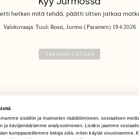
Kyy Jurmossa
etti hetken mitä tehdä, päätti sitten jatkaa mat
Valokuvaaja: Tuuli Rossi, Jurmo (Parainen) 19.4.2026
TAKAISIN LISTAAN
teitä
mamme sisällön ja mainosten räätälöimiseen, sosiaalisen medi
TILAAJAPALVELU
n ja kävijämäärämme analysoimiseen. Lisäksi jaamme sosiaali
tilaajapalvelu@sll.fi
-alan kumppaneillemme tietoja siitä, miten käytät sivustoamme