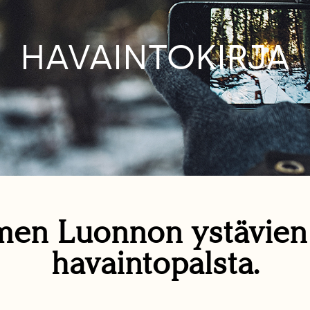
HAVAINTOKIRJA
en Luonnon ystävie
havaintopalsta.