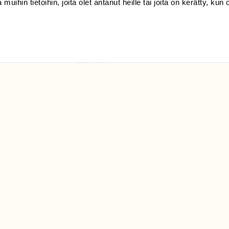
 muihin tietoihin, joita olet antanut heille tai joita on kerätty, kun 
(09) 228 08 210 (arkisin
klo 9-15)
Suomen
Luonto/tilaajapalvelu
Sörnäistenkatu 1
00580 Helsinki
ELU­
YHTEYSTIEDOT
ntaja on
Palautelomake
Yhteystiedot
palaute@suomenluonto.fi
Suomen Luonto
Sörnäistenkatu 1
00580 Helsinki
Mediatiedot
Tietosuojaseloste