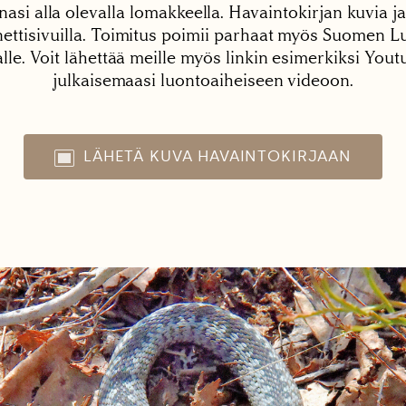
nasi alla olevalla lomakkeella. Havaintokirjan kuvia ja
tisivuilla. Toimitus poimii parhaat myös Suomen Lu
alle. Voit lähettää meille myös linkin esimerkiksi You
julkaisemaasi luontoaiheiseen videoon.
LÄHETÄ KUVA HAVAINTOKIRJAAN