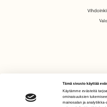
Vihdoink
Valo
Tämä sivusto käyttää eväs
Käytämme evästeitä tarjoa
LEHTI
ominaisuuksien tukemisee
Uusin lehti
mainosalan ja analytiikka