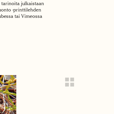
 tarinoita julkaistaan
onto -printtilehden
tubessa tai Vimeossa