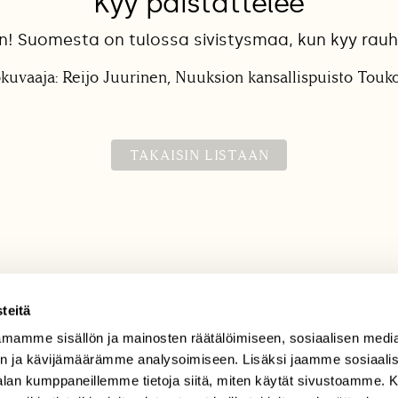
Kyy paistattelee
in! Suomesta on tulossa sivistysmaa, kun kyy rauh
kuvaaja: Reijo Juurinen, Nuuksion kansallispuisto Tou
TAKAISIN LISTAAN
teitä
mamme sisällön ja mainosten räätälöimiseen, sosiaalisen medi
TILAAJAPALVELU
n ja kävijämäärämme analysoimiseen. Lisäksi jaamme sosiaali
tilaajapalvelu@sll.fi
-alan kumppaneillemme tietoja siitä, miten käytät sivustoamme