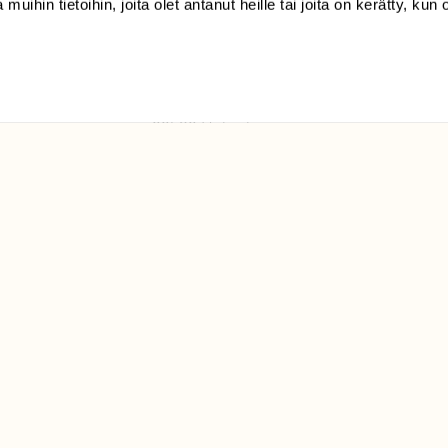
 muihin tietoihin, joita olet antanut heille tai joita on kerätty, kun 
(09) 228 08 210 (arkisin
klo 9-15)
Suomen
Luonto/tilaajapalvelu
Sörnäistenkatu 1
00580 Helsinki
ELU­
YHTEYSTIEDOT
ntaja on
Palautelomake
Yhteystiedot
palaute@suomenluonto.fi
Suomen Luonto
Sörnäistenkatu 1
00580 Helsinki
Mediatiedot
Tietosuojaseloste