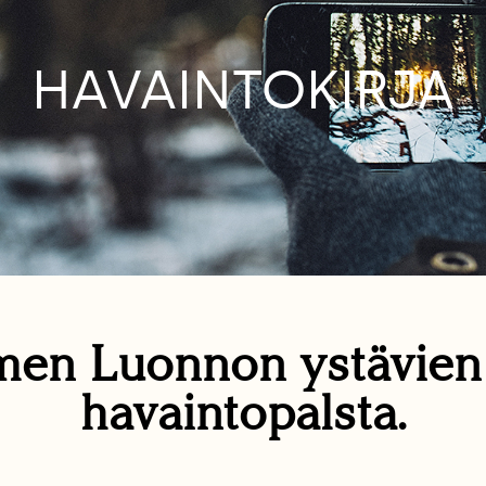
HAVAINTOKIRJA
en Luonnon ystävie
havaintopalsta.