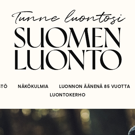
STÖ
NÄKÖKULMIA
LUONNON ÄÄNENÄ 85 VUOTTA
LUONTOKERHO