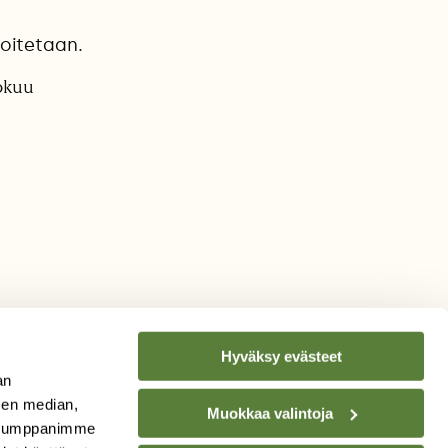
oitetaan.
kokuu
Hyväksy evästeet
an
sen median,
Muokkaa valintoja
. Kumppanimme
TILAA
SUOMEN