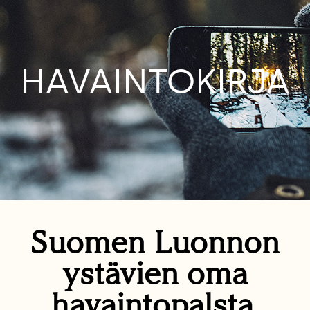
HAVAINTOKIRJA
Suomen Luonnon
ystävien oma
havaintopalsta.