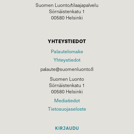
Suomen Luonto/tilaajapalvelu
Sörnäistenkatu 1
00580 Helsinki
YHTEYSTIEDOT
Palautelomake
Yhteystiedot
palaute@suomenluonto.fi
Suomen Luonto
Sörnäistenkatu 1
00580 Helsinki
Mediatiedot
Tietosuojaseloste
KIRJAUDU