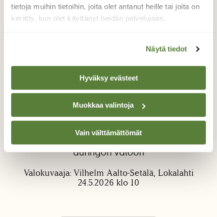
tietoja muihin tietoihin, joita olet antanut heille tai joita on
kerätty, kun olet käyttänyt heidän palvelujaan.
Näytä tiedot
Hyväksy evästeet
Kyyn poikanen
Muokkaa valintoja
Oltiin menossa kalaan ja laiturilta näin
liikettä vedenpinnalla. Seurasin eläimen
liikettä ja kävelin rannalle katsomaan kun
Vain välttämättömät
käärme ui rantaan ja jäi rannalle lepäämään
auringon valoon
Valokuvaaja: Vilhelm Aalto-Setälä, Lokalahti
24.5.2026 klo 10