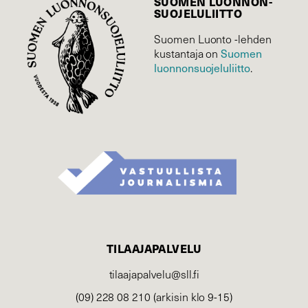
SUOMEN LUONNON­
SUOJELU­LIITTO
Suomen Luonto -lehden
kustantaja on
Suomen
luonnonsuojelu­liitto
.
TILAAJAPALVELU
tilaajapalvelu@sll.fi
(09) 228 08 210 (arkisin klo 9-15)