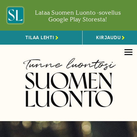
Lataa Suomen Luonto -sovellus
Google Play Storesta!
TILAA LEHTI
KIRJAUDU