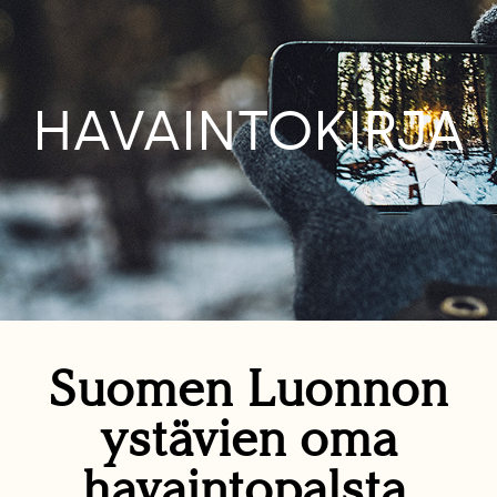
HAVAINTOKIRJA
Suomen Luonnon
ystävien oma
havaintopalsta.