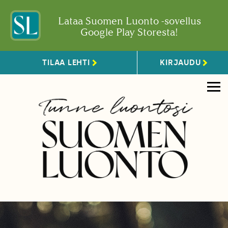
Lataa Suomen Luonto -sovellus
Google Play Storesta!
TILAA LEHTI
KIRJAUDU