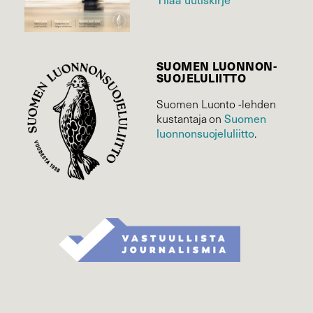
SUOMEN LUONNON­
SUOJELU­LIITTO
Suomen Luonto -lehden
Suomen
kustantaja on
luonnonsuojelu­liitto
.