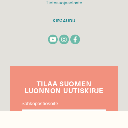
Tietosuojaseloste
KIRJAUDU
TILAA
SUOMEN
LUONNON
UUTIS­KIRJE
Sähköpostiosoite