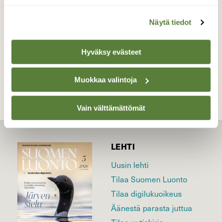
Valokuvaaja: Juhani Peltonen, Turku 6.6.2025
Näytä tiedot
Hyväksy evästeet
TAKAISIN LISTAAN
Muokkaa valintoja
Vain välttämättömät
LEHTI
Uusin lehti
Tilaa Suomen Luonto
Tilaa digilukuoikeus
Äänestä parasta juttua