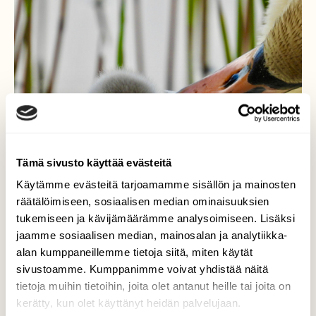
Tämä sivusto käyttää evästeitä
Käytämme evästeitä tarjoamamme sisällön ja mainosten
räätälöimiseen, sosiaalisen median ominaisuuksien
tukemiseen ja kävijämäärämme analysoimiseen. Lisäksi
jaamme sosiaalisen median, mainosalan ja analytiikka-
alan kumppaneillemme tietoja siitä, miten käytät
Lähellä on lämmin
sivustoamme. Kumppanimme voivat yhdistää näitä
tietoja muihin tietoihin, joita olet antanut heille tai joita on
Lähellä on lämmin…Ruissalo 6.6
kerätty, kun olet käyttänyt heidän palvelujaan.