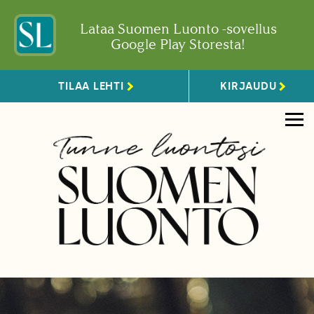
Lataa Suomen Luonto -sovellus
Google Play Storesta!
TILAA LEHTI
KIRJAUDU