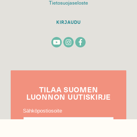
Tietosuojaseloste
KIRJAUDU
TILAA
SUOMEN
LUONNON
UUTIS­KIRJE
Sähköpostiosoite