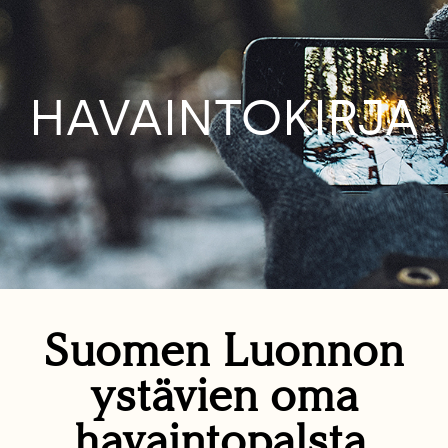
HAVAINTOKIRJA
Suomen Luonnon
ystävien oma
havaintopalsta.