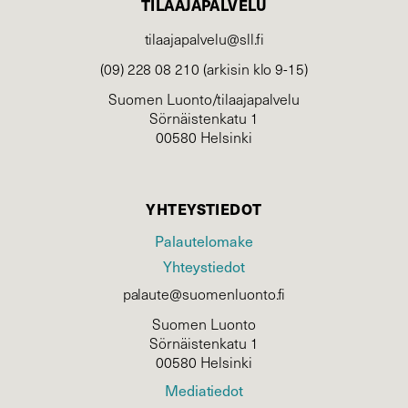
TILAAJAPALVELU
tilaajapalvelu@sll.fi
(09) 228 08 210 (arkisin klo 9-15)
Suomen Luonto/tilaajapalvelu
Sörnäistenkatu 1
00580 Helsinki
YHTEYSTIEDOT
Palautelomake
Yhteystiedot
palaute@suomenluonto.fi
Suomen Luonto
Sörnäistenkatu 1
00580 Helsinki
Mediatiedot