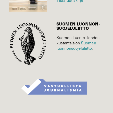
Tilaa uutiskirje
SUOMEN LUONNON­
SUOJELU­LIITTO
Suomen Luonto -lehden
Suomen
kustantaja on
luonnonsuojelu­liitto
.