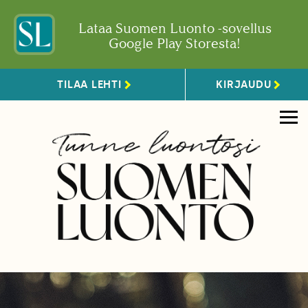
Lataa Suomen Luonto -sovellus
Google Play Storesta!
TILAA LEHTI
KIRJAUDU