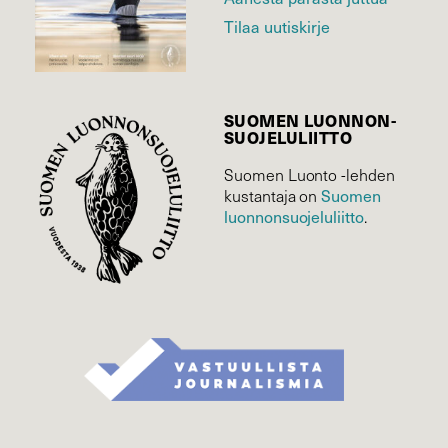
Tilaa uutiskirje
SUOMEN LUONNON­
SUOJELU­LIITTO
Suomen Luonto -lehden
Suomen
kustantaja on
luonnonsuojelu­liitto
.