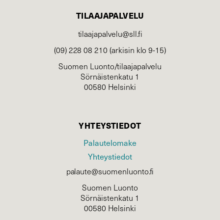
TILAAJAPALVELU
tilaajapalvelu@sll.fi
(09) 228 08 210 (arkisin klo 9-15)
Suomen Luonto/tilaajapalvelu
Sörnäistenkatu 1
00580 Helsinki
YHTEYSTIEDOT
Palautelomake
Yhteystiedot
palaute@suomenluonto.fi
Suomen Luonto
Sörnäistenkatu 1
00580 Helsinki