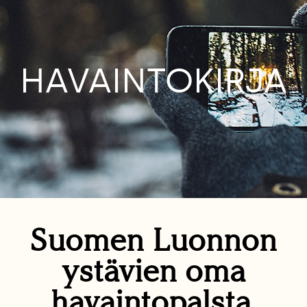
HAVAINTOKIRJA
Suomen Luonnon
ystävien oma
havaintopalsta.