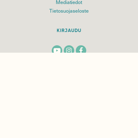
Mediatiedot
Tietosuojaseloste
KIRJAUDU
TILAA
SUOMEN
LUONNON
UUTIS­KIRJE
Sähköpostiosoite