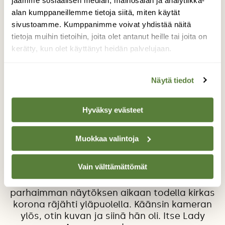
jaamme sosiaalisen median, mainosalan ja analytiikka-
alan kumppaneillemme tietoja siitä, miten käytät
sivustoamme. Kumppanimme voivat yhdistää näitä
tietoja muihin tietoihin, joita olet antanut heille tai joita on
kerätty, kun olet käyttänyt heidän palvelujaan.
Näytä tiedot
Lady Aurora
Hyväksy evästeet
Revontulikyttääjänä ja asiaa paljon
seuranneena osasin odottaa todella kovaa
näytöstä tälle illalle. Ajelin Jyväskylästä
Muokkaa valintoja
Kuusamoon tutun mökille ja koska noilla
korkeuksilla tulet näkyvät muuallakin kuin
Vain välttämättömät
pohjoistaivaalla, paikaksi valikoitui
Riisitunturin huippu. Näytös oli uskomaton ja
parhaimman näytöksen aikaan todella kirkas
korona räjähti yläpuolella. Käänsin kameran
ylös, otin kuvan ja siinä hän oli. Itse Lady