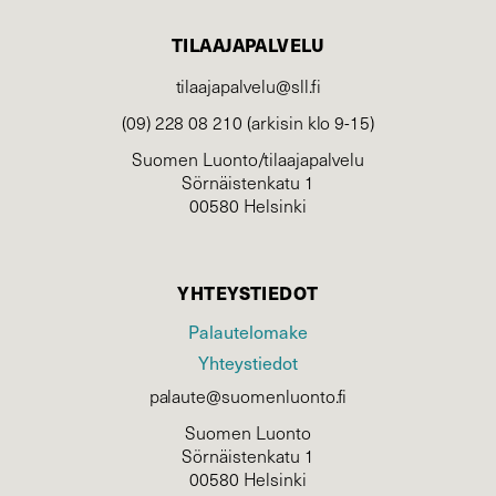
TILAAJAPALVELU
tilaajapalvelu@sll.fi
(09) 228 08 210 (arkisin klo 9-15)
Suomen Luonto/tilaajapalvelu
Sörnäistenkatu 1
00580 Helsinki
YHTEYSTIEDOT
Palautelomake
Yhteystiedot
palaute@suomenluonto.fi
Suomen Luonto
Sörnäistenkatu 1
00580 Helsinki