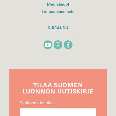
Mediatiedot
Tietosuojaseloste
KIRJAUDU
TILAA
SUOMEN
LUONNON
UUTIS­KIRJE
Sähköpostiosoite