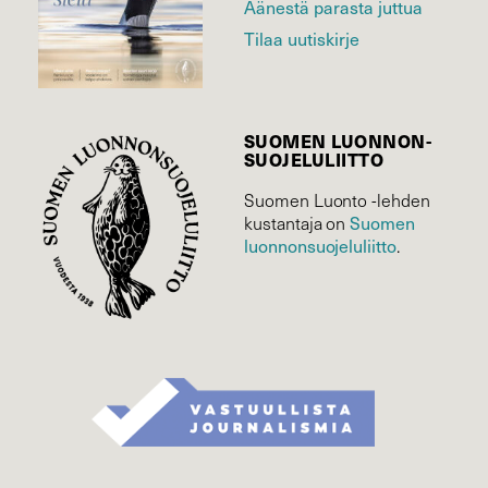
Äänestä parasta juttua
Tilaa uutiskirje
SUOMEN LUONNON­
SUOJELU­LIITTO
Suomen Luonto -lehden
Suomen
kustantaja on
luonnonsuojelu­liitto
.