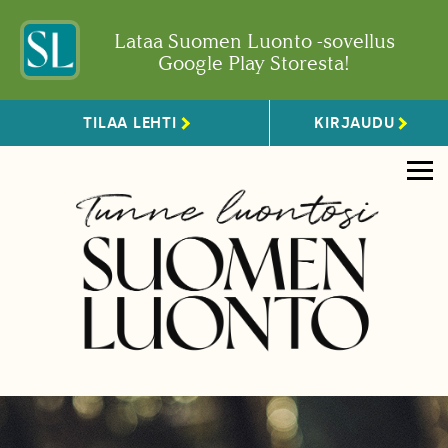
Lataa Suomen Luonto -sovellus
Google Play Storesta!
TILAA LEHTI
KIRJAUDU