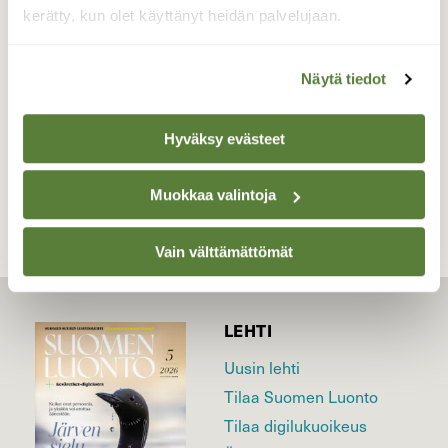
lennossa ja tämä kruunasi päivän.
kerätty, kun olet käyttänyt heidän palvelujaan.
Valokuvaaja: Antti Kaskinen, Huittinen 18.5.2025
Näytä tiedot
Hyväksy evästeet
TAKAISIN LISTAAN
Muokkaa valintoja
Vain välttämättömät
LEHTI
Uusin lehti
Tilaa Suomen Luonto
Tilaa digilukuoikeus