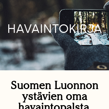
HAVAINTOKIRJA
Suomen Luonnon
ystävien oma
havaintopalsta.