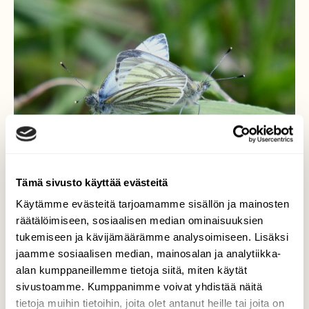
Tämä sivusto käyttää evästeitä
Käytämme evästeitä tarjoamamme sisällön ja mainosten
räätälöimiseen, sosiaalisen median ominaisuuksien
Lähekkäin
tukemiseen ja kävijämäärämme analysoimiseen. Lisäksi
jaamme sosiaalisen median, mainosalan ja analytiikka-
Luonto tarjoaa hienoja elämyksiä kuvaajalle
alan kumppaneillemme tietoja siitä, miten käytät
niin kuin tämäkin lanttuperhosten hellät
sivustoamme. Kumppanimme voivat yhdistää näitä
hetket. Perhosia kauniina kevätpäivänä hyvin
tietoja muihin tietoihin, joita olet antanut heille tai joita on