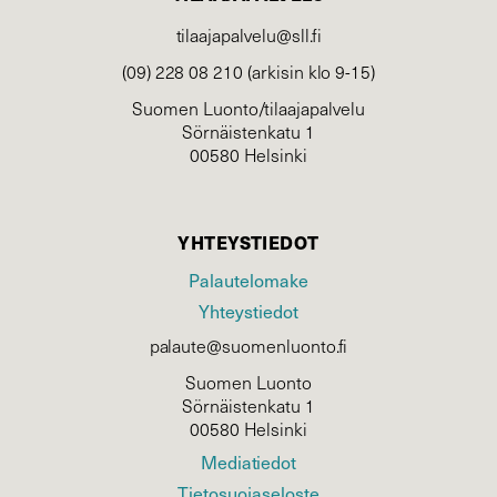
tilaajapalvelu@sll.fi
(09) 228 08 210 (arkisin klo 9-15)
Suomen Luonto/tilaajapalvelu
Sörnäistenkatu 1
00580 Helsinki
YHTEYSTIEDOT
Palautelomake
Yhteystiedot
palaute@suomenluonto.fi
Suomen Luonto
Sörnäistenkatu 1
00580 Helsinki
Mediatiedot
Tietosuojaseloste