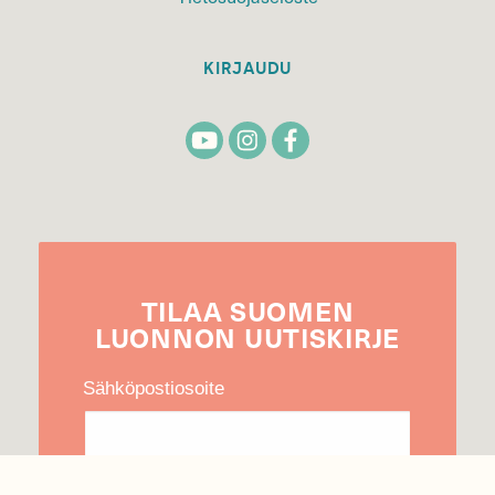
KIRJAUDU
TILAA
SUOMEN
LUONNON
UUTIS­KIRJE
Sähköpostiosoite
Hyväksyn tietojeni käytön uutiskirjeen