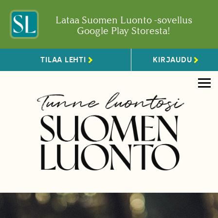
Lataa Suomen Luonto -sovellus
Google Play Storesta!
TILAA LEHTI
KIRJAUDU