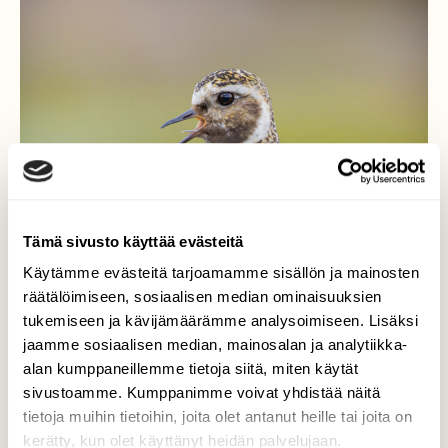
Tämä sivusto käyttää evästeitä
Käytämme evästeitä tarjoamamme sisällön ja mainosten
räätälöimiseen, sosiaalisen median ominaisuuksien
tukemiseen ja kävijämäärämme analysoimiseen. Lisäksi
Lähikuva kapustarinnasta
jaamme sosiaalisen median, mainosalan ja analytiikka-
alan kumppaneillemme tietoja siitä, miten käytät
Kapustarinta viheltelee avotunturin huipulla
sivustoamme. Kumppanimme voivat yhdistää näitä
yöttömän yön auringossa Lapissa.
tietoja muihin tietoihin, joita olet antanut heille tai joita on
kerätty, kun olet käyttänyt heidän palvelujaan.