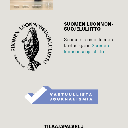
SUOMEN LUONNON­
SUOJELU­LIITTO
Suomen Luonto -lehden
kustantaja on
Suomen
luonnonsuojelu­liitto
.
TILAAJAPALVELU