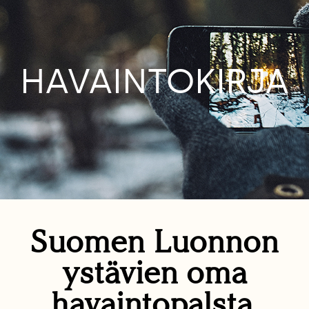
HAVAINTOKIRJA
Suomen Luonnon
ystävien oma
havaintopalsta.