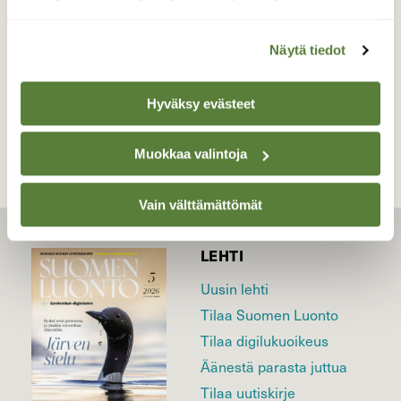
Valokuvaaja: Jesse Eilola, Palkaskero 3.7.2026
Näytä tiedot
TAKAISIN LISTAAN
Hyväksy evästeet
Muokkaa valintoja
Vain välttämättömät
LEHTI
Uusin lehti
Tilaa Suomen Luonto
Tilaa digilukuoikeus
Äänestä parasta juttua
Tilaa uutiskirje