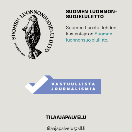
SUOMEN LUONNON­
SUOJELU­LIITTO
Suomen Luonto -lehden
kustantaja on
Suomen
luonnonsuojelu­liitto
.
TILAAJAPALVELU
tilaajapalvelu@sll.fi