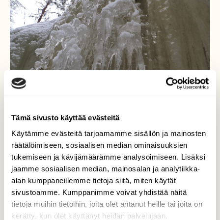
Tämä sivusto käyttää evästeitä
Käytämme evästeitä tarjoamamme sisällön ja mainosten
räätälöimiseen, sosiaalisen median ominaisuuksien
Lähikuvassa-
tukemiseen ja kävijämäärämme analysoimiseen. Lisäksi
jaamme sosiaalisen median, mainosalan ja analytiikka-
jäämuodostelmaa kallioseinämältä.
alan kumppaneillemme tietoja siitä, miten käytät
Valokuvaaja: Arja Valtonen, Pesäkallion ls.alue
sivustoamme. Kumppanimme voivat yhdistää näitä
Lahti 27.2.2024
tietoja muihin tietoihin, joita olet antanut heille tai joita on
kerätty, kun olet käyttänyt heidän palvelujaan.