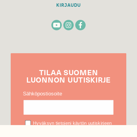
KIRJAUDU
TILAA
SUOMEN
LUONNON
UUTIS­KIRJE
Sähköpostiosoite
Hyväksyn tietojeni käytön uutiskirjeen
lähettämiseen