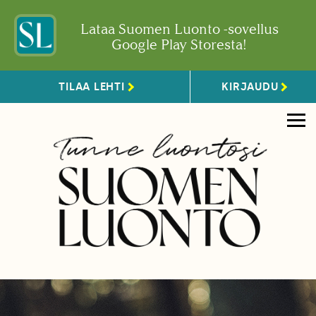
Lataa Suomen Luonto -sovellus
Google Play Storesta!
TILAA LEHTI
KIRJAUDU