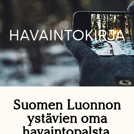
HAVAINTOKIRJA
Suomen Luonnon
ystävien oma
havaintopalsta.