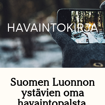
HAVAINTOKIRJA
Suomen Luonnon
ystävien oma
havaintopalsta.