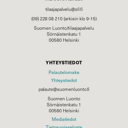
tilaajapalvelu@sll.fi
(09) 228 08 210 (arkisin klo 9-15)
Suomen Luonto/tilaajapalvelu
Sörnäistenkatu 1
00580 Helsinki
YHTEYSTIEDOT
Palautelomake
Yhteystiedot
palaute@suomenluonto.fi
Suomen Luonto
Sörnäistenkatu 1
00580 Helsinki
Mediatiedot
Tietosuojaseloste