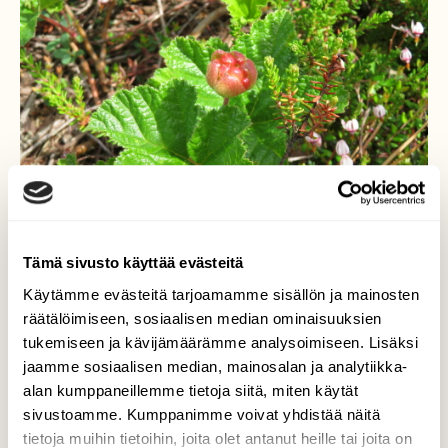
Tämä sivusto käyttää evästeitä
Käytämme evästeitä tarjoamamme sisällön ja mainosten
Lakan marja
räätälöimiseen, sosiaalisen median ominaisuuksien
tukemiseen ja kävijämäärämme analysoimiseen. Lisäksi
Lakan/muuraimen/hillan marjat alkavat jo
jaamme sosiaalisen median, mainosalan ja analytiikka-
punertaa näihin aikoihin, kunnes muuttuvat
alan kumppaneillemme tietoja siitä, miten käytät
kypsinä keltaisiksi.
sivustoamme. Kumppanimme voivat yhdistää näitä
Valokuvaaja: Risto Kangassalo, Kurjenrahkan
tietoja muihin tietoihin, joita olet antanut heille tai joita on