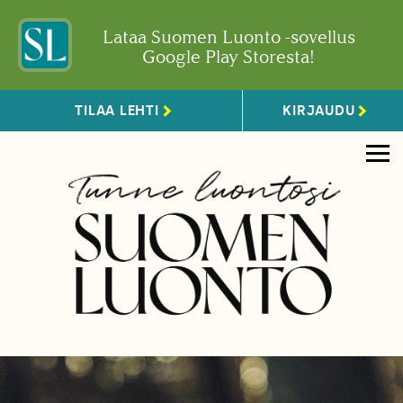
Lataa Suomen Luonto -sovellus
Google Play Storesta!
TILAA LEHTI
KIRJAUDU