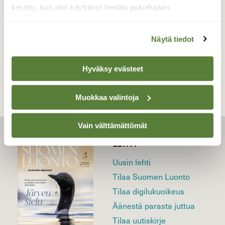
kansallispuisto, Pöytyä 17.6.2021
kerätty, kun olet käyttänyt heidän palvelujaan.
Näytä tiedot
TAKAISIN LISTAAN
Hyväksy evästeet
Muokkaa valintoja
Vain välttämättömät
LEHTI
Uusin lehti
Tilaa Suomen Luonto
Tilaa digilukuoikeus
Äänestä parasta juttua
Tilaa uutiskirje