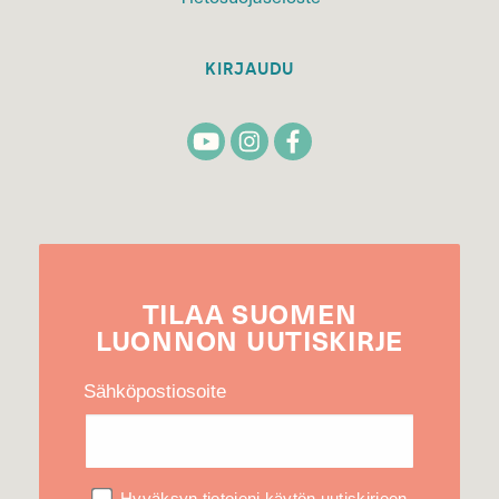
KIRJAUDU
TILAA
SUOMEN
LUONNON
UUTIS­KIRJE
Sähköpostiosoite
Hyväksyn tietojeni käytön uutiskirjeen