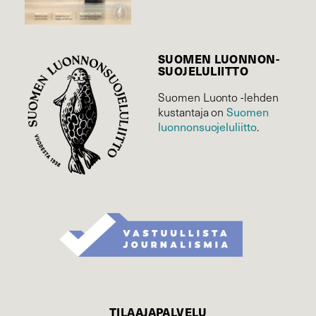
SUOMEN LUONNON­
SUOJELU­LIITTO
Suomen Luonto -lehden
kustantaja on
Suomen
luonnonsuojelu­liitto
.
TILAAJAPALVELU