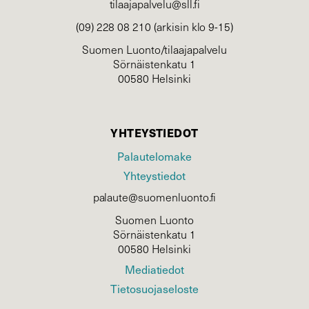
tilaajapalvelu@sll.fi
(09) 228 08 210 (arkisin klo 9-15)
Suomen Luonto/tilaajapalvelu
Sörnäistenkatu 1
00580 Helsinki
YHTEYSTIEDOT
Palautelomake
Yhteystiedot
palaute@suomenluonto.fi
Suomen Luonto
Sörnäistenkatu 1
00580 Helsinki
Mediatiedot
Tietosuojaseloste