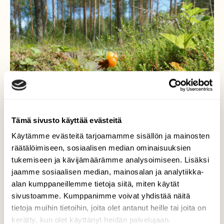
Tämä sivusto käyttää evästeitä
Käytämme evästeitä tarjoamamme sisällön ja mainosten
räätälöimiseen, sosiaalisen median ominaisuuksien
Lakat
tukemiseen ja kävijämäärämme analysoimiseen. Lisäksi
jaamme sosiaalisen median, mainosalan ja analytiikka-
Marjat kypsyneet metsätien reunalla.
alan kumppaneillemme tietoja siitä, miten käytät
sivustoamme. Kumppanimme voivat yhdistää näitä
Valokuvaaja: Liisa Niiva-Korpela, Taipalsaari
tietoja muihin tietoihin, joita olet antanut heille tai joita on
19.7.2022
kerätty, kun olet käyttänyt heidän palvelujaan.