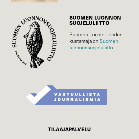
SUOMEN LUONNON­
SUOJELU­LIITTO
Suomen Luonto -lehden
kustantaja on
Suomen
luonnonsuojelu­liitto
.
TILAAJAPALVELU