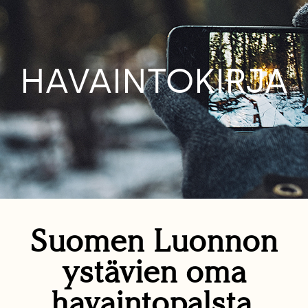
HAVAINTOKIRJA
Suomen Luonnon
ystävien oma
havaintopalsta.