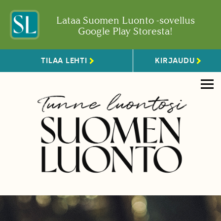
Lataa Suomen Luonto -sovellus
Google Play Storesta!
TILAA LEHTI
KIRJAUDU