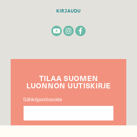
KIRJAUDU
TILAA
SUOMEN
LUONNON
UUTIS­KIRJE
Sähköpostiosoite
Hyväksyn tietojeni käytön uutiskirjeen
lähettämiseen