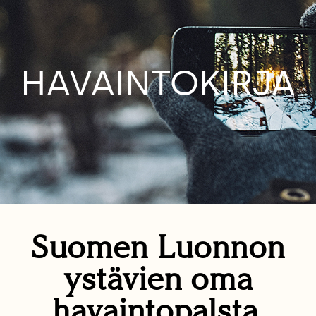
HAVAINTOKIRJA
Suomen Luonnon
ystävien oma
havaintopalsta.