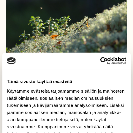
Tämä sivusto käyttää evästeitä
Lämmintä.
Käytämme evästeitä tarjoamamme sisällön ja mainosten
räätälöimiseen, sosiaalisen median ominaisuuksien
Kaunis auringonpaisteko herätteli
tukemiseen ja kävijämäärämme analysoimiseen. Lisäksi
hyttysetkin jäkälien suojista pörräilemään.
jaamme sosiaalisen median, mainosalan ja analytiikka-
Useita niitä oli, kuvaan osui vain yksi eikä
alan kumppaneillemme tietoja siitä, miten käytät
sekään ollut joukon "terävin."
sivustoamme. Kumppanimme voivat yhdistää näitä