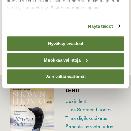
tietoja muihin tietoihin, joita olet antanut heille tai joita on
Valokuvaaja: Martti Valtonen, Pesäkallion ls. alue
kerätty, kun olet käyttänyt heidän palvelujaan.
Lahti 4.11.2018
Näytä tiedot
TAKAISIN LISTAAN
Hyväksy evästeet
Muokkaa valintoja
Vain välttämättömät
LEHTI
Uusin lehti
Tilaa Suomen Luonto
Tilaa digilukuoikeus
Äänestä parasta juttua