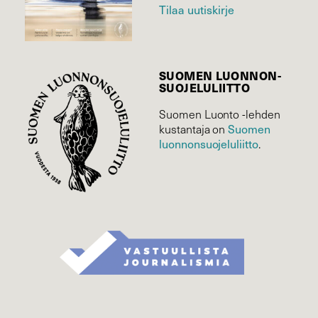
Tilaa uutiskirje
SUOMEN LUONNON­
SUOJELU­LIITTO
Suomen Luonto -lehden
kustantaja on
Suomen
luonnonsuojelu­liitto
.