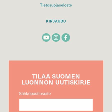
Tietosuojaseloste
KIRJAUDU
TILAA
SUOMEN
LUONNON
UUTIS­KIRJE
Sähköpostiosoite