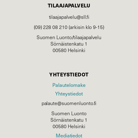
TILAAJAPALVELU
tilaajapalvelu@sll.fi
(09) 228 08 210 (arkisin klo 9-15)
Suomen Luonto/tilaajapalvelu
Sörnäistenkatu 1
00580 Helsinki
YHTEYSTIEDOT
Palautelomake
Yhteystiedot
palaute@suomenluonto.fi
Suomen Luonto
Sörnäistenkatu 1
00580 Helsinki
Mediatiedot