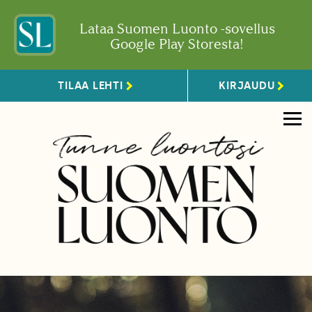
Lataa Suomen Luonto -sovellus
Google Play Storesta!
TILAA LEHTI
KIRJAUDU