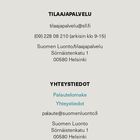
TILAAJAPALVELU
tilaajapalvelu@sll.fi
(09) 228 08 210 (arkisin klo 9-15)
Suomen Luonto/tilaajapalvelu
Sörnäistenkatu 1
00580 Helsinki
YHTEYSTIEDOT
Palautelomake
Yhteystiedot
palaute@suomenluonto.fi
Suomen Luonto
Sörnäistenkatu 1
00580 Helsinki