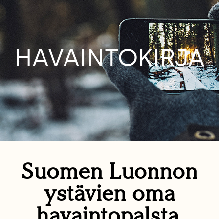
HAVAINTOKIRJA
Suomen Luonnon
ystävien oma
havaintopalsta.