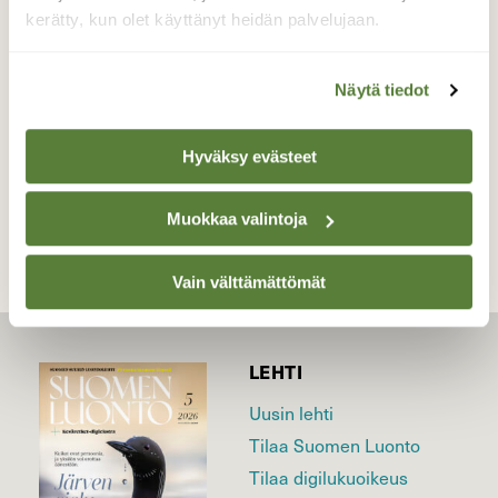
kerätty, kun olet käyttänyt heidän palvelujaan.
Valokuvaaja: Päivi Kiiskinen-Mustonen, Joensuu
26.9.2020
Näytä tiedot
Hyväksy evästeet
TAKAISIN LISTAAN
Muokkaa valintoja
Vain välttämättömät
LEHTI
Uusin lehti
Tilaa Suomen Luonto
Tilaa digilukuoikeus