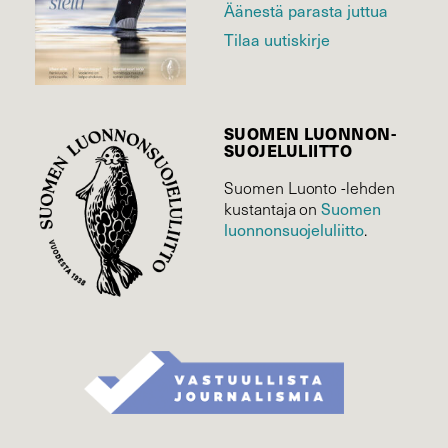
Äänestä parasta juttua
Tilaa uutiskirje
SUOMEN LUONNON­
SUOJELU­LIITTO
Suomen Luonto -lehden
kustantaja on
Suomen
luonnonsuojelu­liitto
.