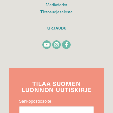
Mediatiedot
Tietosuojaseloste
KIRJAUDU
TILAA
SUOMEN
LUONNON
UUTIS­KIRJE
Sähköpostiosoite