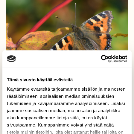
Tämä sivusto käyttää evästeitä
Käytämme evästeitä tarjoamamme sisällön ja mainosten
räätälöimiseen, sosiaalisen median ominaisuuksien
Lämpimän syyspäivän
tukemiseen ja kävijämäärämme analysoimiseen. Lisäksi
jaamme sosiaalisen median, mainosalan ja analytiikka-
perhonen
alan kumppaneillemme tietoja siitä, miten käytät
sivustoamme. Kumppanimme voivat yhdistää näitä
Nokkosperhonen lepuutteli
tietoja muihin tietoihin, joita olet antanut heille tai joita on
vaahteranlehdellä iltapäivän auringossa.