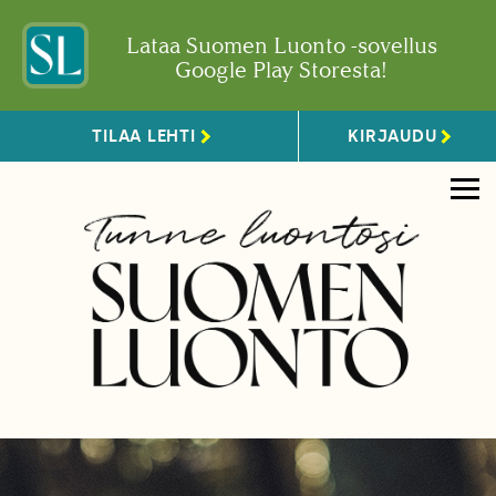
Lataa Suomen Luonto -sovellus
Google Play Storesta!
TILAA LEHTI
KIRJAUDU