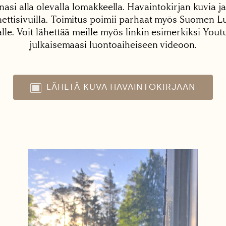
nasi alla olevalla lomakkeella. Havaintokirjan kuvia ja
tisivuilla. Toimitus poimii parhaat myös Suomen Lu
alle. Voit lähettää meille myös linkin esimerkiksi You
julkaisemaasi luontoaiheiseen videoon.
LÄHETÄ KUVA HAVAINTOKIRJAAN