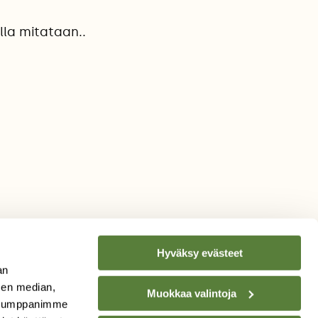
lla mitataan..
Hyväksy evästeet
an
sen median,
Muokkaa valintoja
. Kumppanimme
TILAA
SUOMEN