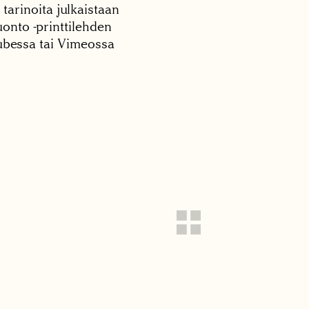
 tarinoita julkaistaan
onto -printtilehden
tubessa tai Vimeossa