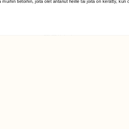
 muihin tietoihin, joita olet antanut heille tai joita on kerätty, kun 
(09) 228 08 210 (arkisin
klo 9-15)
Suomen
Luonto/tilaajapalvelu
Sörnäistenkatu 1
00580 Helsinki
ELU­
YHTEYSTIEDOT
ntaja on
Palautelomake
Yhteystiedot
palaute@suomenluonto.fi
Suomen Luonto
Sörnäistenkatu 1
00580 Helsinki
Mediatiedot
Tietosuojaseloste