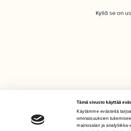
Kyllä se on u
Tämä sivusto käyttää eväs
Käytämme evästeitä tarjoa
LEHTI
ominaisuuksien tukemisee
Uusin lehti
mainosalan ja analytiikka