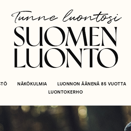
STÖ
NÄKÖKULMIA
LUONNON ÄÄNENÄ 85 VUOTTA
LUONTOKERHO