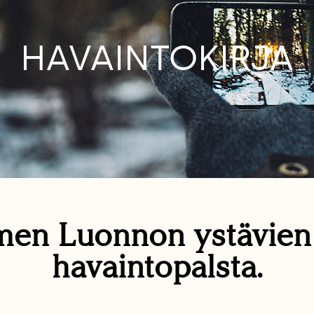
HAVAINTOKIRJA
en Luonnon ystävie
havaintopalsta.