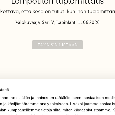
Lämpötilan tuplamittaus
skottava, että kesä on tullut, kun ihan tuplamittari
Valokuvaaja: Sari V, Lapinlahti 11.06.2026
TAKAISIN LISTAAN
teitä
mamme sisällön ja mainosten räätälöimiseen, sosiaalisen medi
TILAAJAPALVELU
n ja kävijämäärämme analysoimiseen. Lisäksi jaamme sosiaali
tilaajapalvelu@sll.fi
-alan kumppaneillemme tietoja siitä, miten käytät sivustoamme