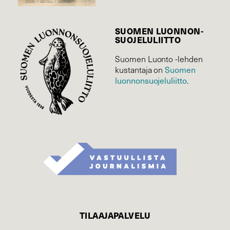
SUOMEN LUONNON­
SUOJELU­LIITTO
Suomen Luonto -lehden
Suomen
kustantaja on
luonnonsuojelu­liitto
.
TILAAJAPALVELU