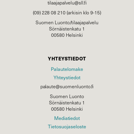
tilaajapalvelu@sll.fi
(09) 228 08 210 (arkisin klo 9-15)
Suomen Luonto/tilaajapalvelu
Sörnäistenkatu 1
00580 Helsinki
YHTEYSTIEDOT
Palautelomake
Yhteystiedot
palaute@suomenluonto.fi
Suomen Luonto
Sörnäistenkatu 1
00580 Helsinki
Mediatiedot
Tietosuojaseloste