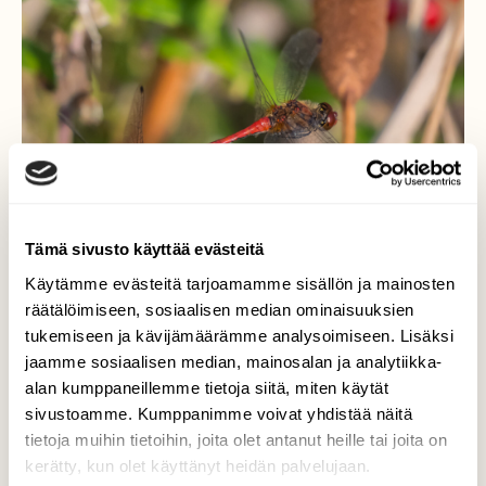
Tämä sivusto käyttää evästeitä
Käytämme evästeitä tarjoamamme sisällön ja mainosten
räätälöimiseen, sosiaalisen median ominaisuuksien
tukemiseen ja kävijämäärämme analysoimiseen. Lisäksi
jaamme sosiaalisen median, mainosalan ja analytiikka-
Lännensyyskorento
alan kumppaneillemme tietoja siitä, miten käytät
sivustoamme. Kumppanimme voivat yhdistää näitä
Lännensyyskorento (Sympetrum striolatum)
tietoja muihin tietoihin, joita olet antanut heille tai joita on
kerätty, kun olet käyttänyt heidän palvelujaan.
Valokuvaaja: Markku Saarinen, Paimela 8.9