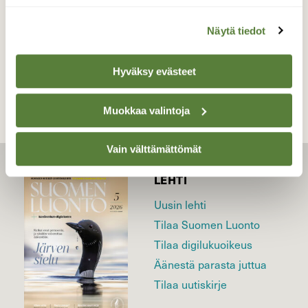
Näytä tiedot
TAKAISIN LISTAAN
Hyväksy evästeet
Muokkaa valintoja
Vain välttämättömät
LEHTI
Uusin lehti
Tilaa Suomen Luonto
Tilaa digilukuoikeus
Äänestä parasta juttua
Tilaa uutiskirje