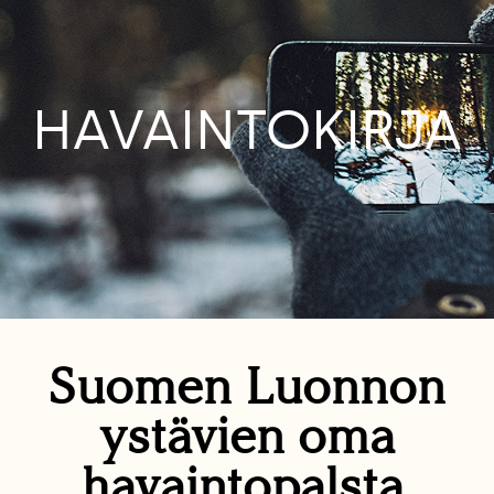
HAVAINTOKIRJA
Suomen Luonnon
ystävien oma
havaintopalsta.