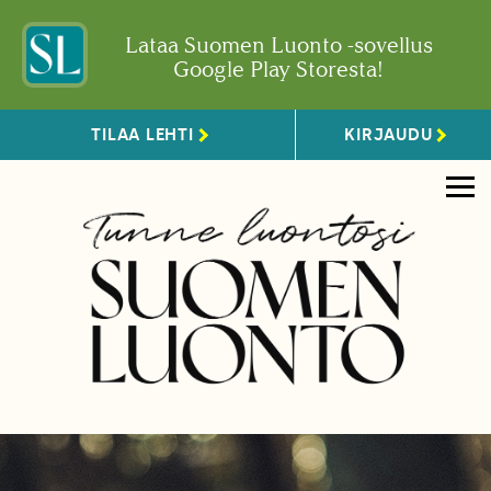
Lataa Suomen Luonto -sovellus
Google Play Storesta!
TILAA LEHTI
KIRJAUDU