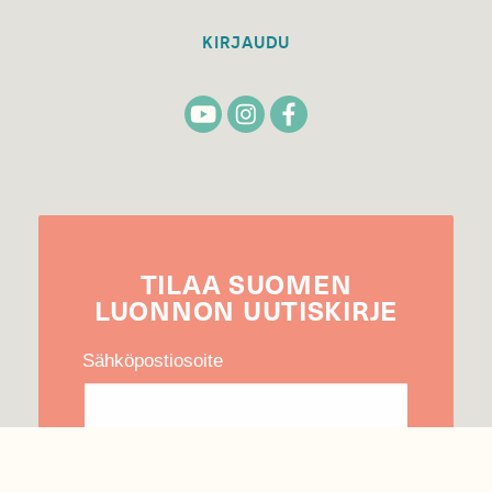
KIRJAUDU
TILAA
SUOMEN
LUONNON
UUTIS­KIRJE
Sähköpostiosoite
Hyväksyn tietojeni käytön uutiskirjeen
lähettämiseen