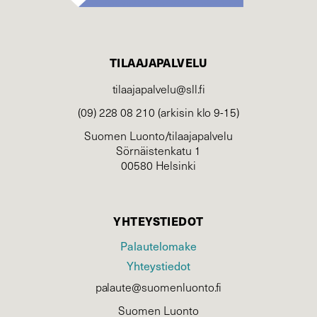
TILAAJAPALVELU
tilaajapalvelu@sll.fi
(09) 228 08 210 (arkisin klo 9-15)
Suomen Luonto/tilaajapalvelu
Sörnäistenkatu 1
00580 Helsinki
YHTEYSTIEDOT
Palautelomake
Yhteystiedot
palaute@suomenluonto.fi
Suomen Luonto