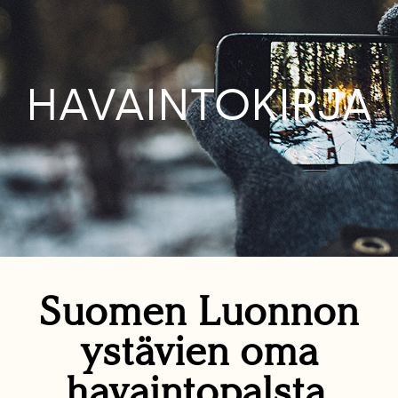
HAVAINTOKIRJA
Suomen Luonnon
ystävien oma
havaintopalsta.