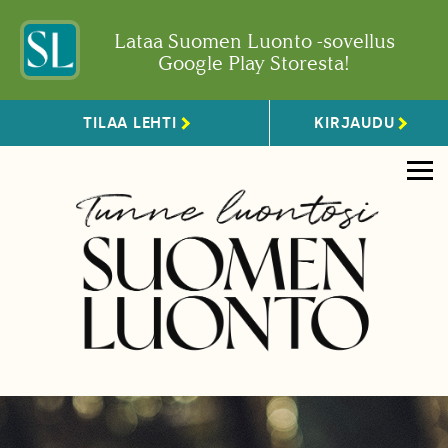
Lataa Suomen Luonto -sovellus
Google Play Storesta!
TILAA LEHTI
KIRJAUDU