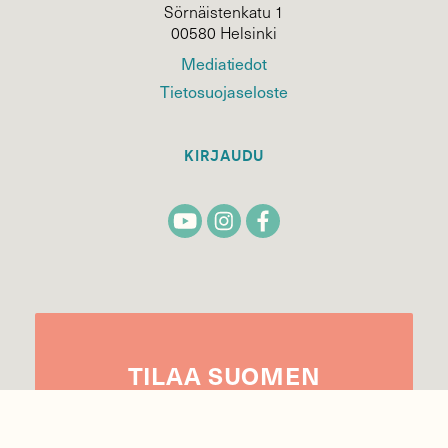
Sörnäistenkatu 1
00580 Helsinki
Mediatiedot
Tietosuojaseloste
KIRJAUDU
TILAA
SUOMEN
LUONNON
UUTIS­KIRJE
Sähköpostiosoite