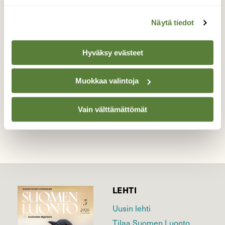
Lanttuperhonen
Näytä tiedot
Lanttuperhonen tykkää lemmikeistä.
Valokuvaaja: Anu Lapinlampi, Siikajoki 23.5.26
Hyväksy evästeet
Muokkaa valintoja
TAKAISIN LISTAAN
Vain välttämättömät
LEHTI
Uusin lehti
Tilaa Suomen Luonto