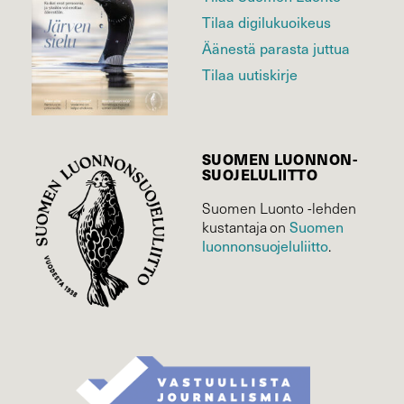
Tilaa digilukuoikeus
Äänestä parasta juttua
Tilaa uutiskirje
SUOMEN LUONNON­
SUOJELU­LIITTO
Suomen Luonto -lehden
Suomen
kustantaja on
luonnonsuojelu­liitto
.