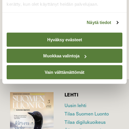
kerätty, kun olet käyttänyt heidän palvelujaan.
Valokuvaaja: Miia Keränen, Harjunjoki, Lappajärvi
1.7.2021 klo 21.31
Näytä tiedot
Hyväksy evästeet
TAKAISIN LISTAAN
Muokkaa valintoja
Vain välttämättömät
LEHTI
Uusin lehti
Tilaa Suomen Luonto
Tilaa digilukuoikeus