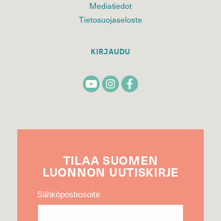
Mediatiedot
Tietosuojaseloste
KIRJAUDU
TILAA
SUOMEN
LUONNON
UUTIS­KIRJE
Sähköpostiosoite