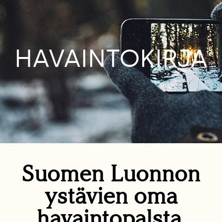
HAVAINTOKIRJA
Suomen Luonnon
ystävien oma
havaintopalsta.