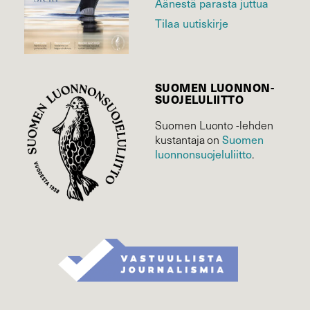
Äänestä parasta juttua
Tilaa uutiskirje
SUOMEN LUONNON­
SUOJELU­LIITTO
Suomen Luonto -lehden
kustantaja on
Suomen
luonnonsuojelu­liitto
.