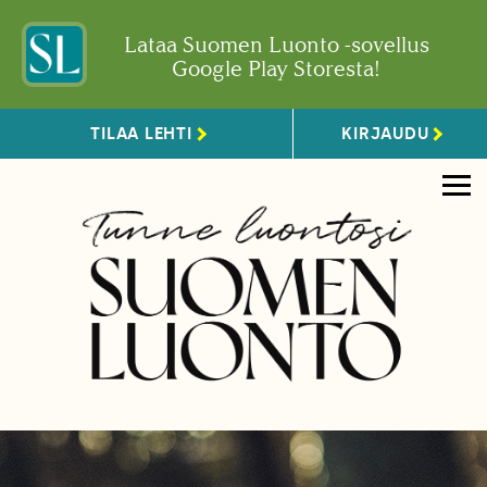
Lataa Suomen Luonto -sovellus
Google Play Storesta!
TILAA LEHTI
KIRJAUDU