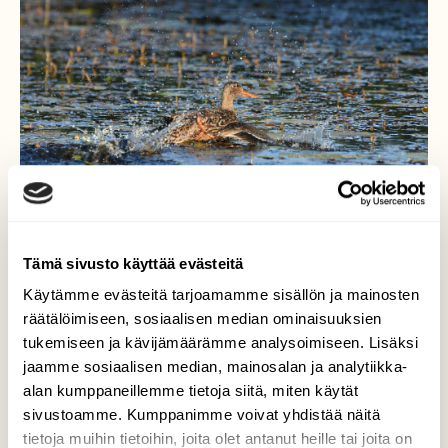
Tämä sivusto käyttää evästeitä
Käytämme evästeitä tarjoamamme sisällön ja mainosten
räätälöimiseen, sosiaalisen median ominaisuuksien
tukemiseen ja kävijämäärämme analysoimiseen. Lisäksi
Lapasorsa
jaamme sosiaalisen median, mainosalan ja analytiikka-
alan kumppaneillemme tietoja siitä, miten käytät
Kuva Harjunjoelta Lappajärvellä. Lapasorsan
poikanen säikähti, kun tulimme veneellä
sivustoamme. Kumppanimme voivat yhdistää näitä
mutkan takaa. Kuvattu 1.7.2021 klo 21.31.
tietoja muihin tietoihin, joita olet antanut heille tai joita on