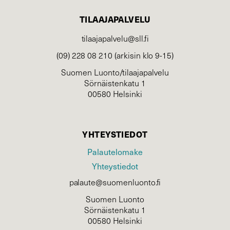
TILAAJAPALVELU
tilaajapalvelu@sll.fi
(09) 228 08 210 (arkisin klo 9-15)
Suomen Luonto/tilaajapalvelu
Sörnäistenkatu 1
00580 Helsinki
YHTEYSTIEDOT
Palautelomake
Yhteystiedot
palaute@suomenluonto.fi
Suomen Luonto
Sörnäistenkatu 1
00580 Helsinki