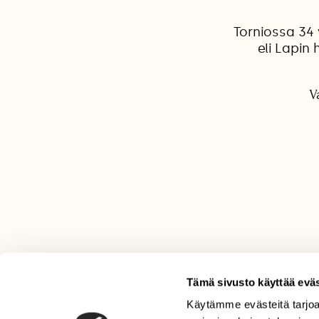
Torniossa 34
eli Lapin
V
Tämä sivusto käyttää eväs
Käytämme evästeitä tarjoa
LEHTI