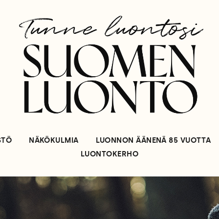
STÖ
NÄKÖKULMIA
LUONNON ÄÄNENÄ 85 VUOTTA
LUONTOKERHO