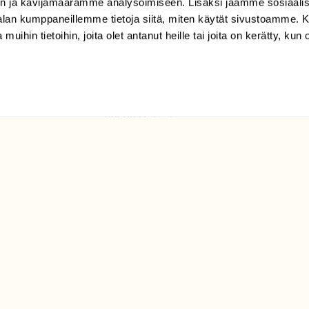
n ja kävijämäärämme analysoimiseen. Lisäksi jaamme sosiaali
tilaajapalvelu@sll.fi
-alan kumppaneillemme tietoja siitä, miten käytät sivustoamme
 muihin tietoihin, joita olet antanut heille tai joita on kerätty, kun 
(09) 228 08 210 (arkisin
klo 9-15)
Suomen
Luonto/tilaajapalvelu
Sörnäistenkatu 1
00580 Helsinki
ELU­
YHTEYSTIEDOT
ntaja on
Palautelomake
Yhteystiedot
palaute@suomenluonto.fi
Suomen Luonto
Sörnäistenkatu 1
00580 Helsinki
Mediatiedot