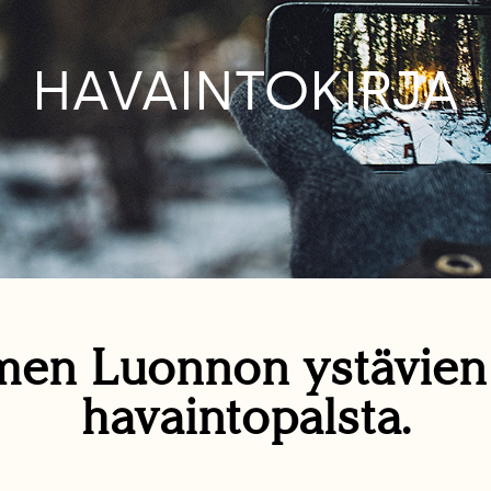
HAVAINTOKIRJA
en Luonnon ystävie
havaintopalsta.