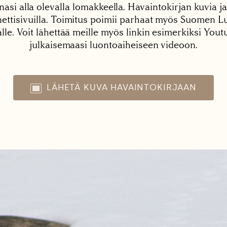
nasi alla olevalla lomakkeella. Havaintokirjan kuvia ja
tisivuilla. Toimitus poimii parhaat myös Suomen Lu
alle. Voit lähettää meille myös linkin esimerkiksi You
julkaisemaasi luontoaiheiseen videoon.
LÄHETÄ KUVA HAVAINTOKIRJAAN