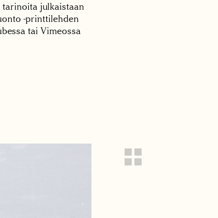
 tarinoita julkaistaan
onto -printtilehden
tubessa tai Vimeossa