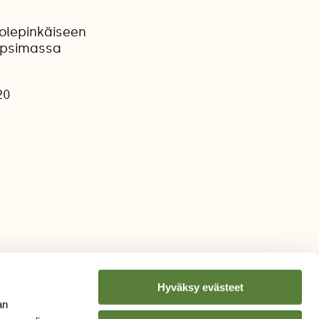
olepinkäiseen
napsimassa
20
Hyväksy evästeet
an