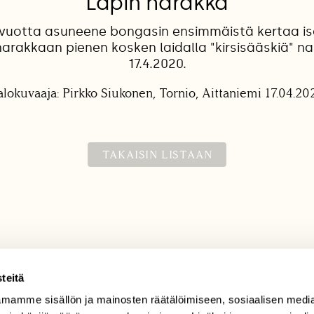
Lapin harakka
 vuotta asuneene bongasin ensimmäistä kertaa is
 harakkaan pienen kosken laidalla "kirsisääskiä" 
17.4.2020.
alokuvaaja: Pirkko Siukonen, Tornio, Aittaniemi 17.04.20
TAKAISIN LISTAAN
teitä
mamme sisällön ja mainosten räätälöimiseen, sosiaalisen medi
TILAAJAPALVELU