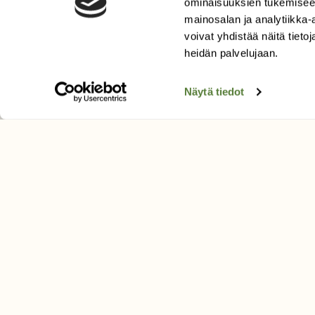
ominaisuuksien tukemisee
Uusin lehti
mainosalan ja analytiikka
Tilaa Suomen Luonto
voivat yhdistää näitä tietoja
Tilaa digilukuoikeus
heidän palvelujaan.
Äänestä parasta juttua
Näytä tiedot
Tilaa uutiskirje
SUOMEN LUONNON­SUOJ
LIITTO
Suomen Luonto -lehden kusta
Suomen luonnonsuojelu­liitto
.