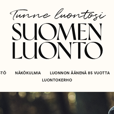
STÖ
NÄKÖKULMIA
LUONNON ÄÄNENÄ 85 VUOTTA
LUONTOKERHO