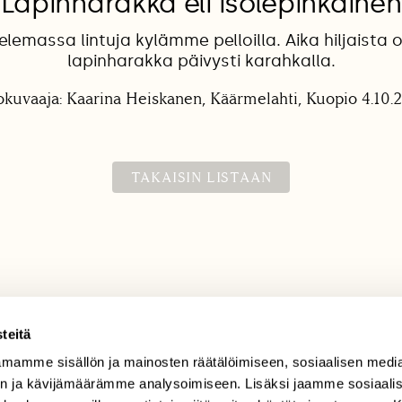
Lapinharakka eli isolepinkäinen
elemassa lintuja kylämme pelloilla. Aika hiljaista o
lapinharakka päivysti karahkalla.
okuvaaja: Kaarina Heiskanen, Käärmelahti, Kuopio 4.10.
TAKAISIN LISTAAN
teitä
mamme sisällön ja mainosten räätälöimiseen, sosiaalisen medi
TILAAJAPALVELU
n ja kävijämäärämme analysoimiseen. Lisäksi jaamme sosiaali
tilaajapalvelu@sll.fi