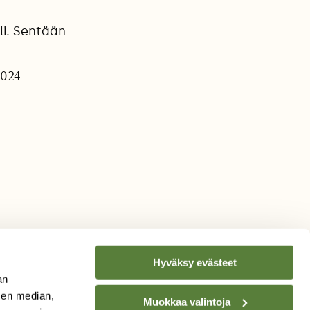
li. Sentään
2024
Hyväksy evästeet
an
sen median,
Muokkaa valintoja