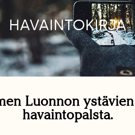
HAVAINTOKIRJA
en Luonnon ystävie
havaintopalsta.