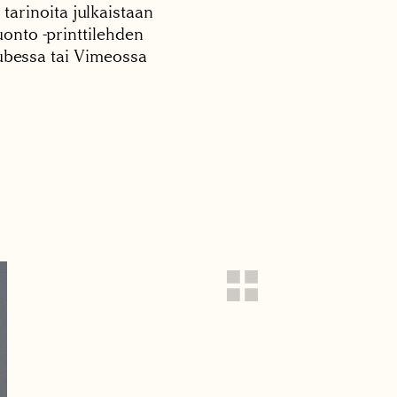
 tarinoita julkaistaan
onto -printtilehden
tubessa tai Vimeossa