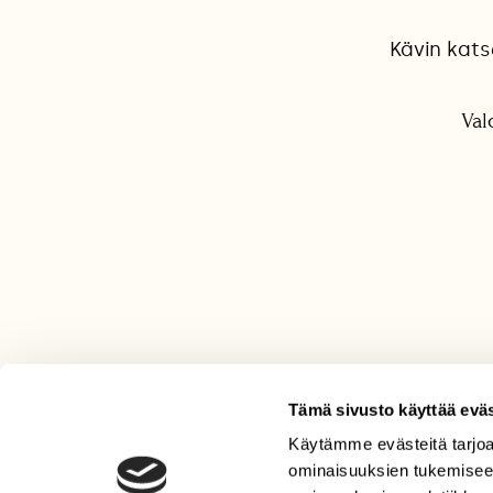
Kävin kats
Val
Tämä sivusto käyttää eväs
Käytämme evästeitä tarjoa
LEHTI
ominaisuuksien tukemisee
Uusin lehti