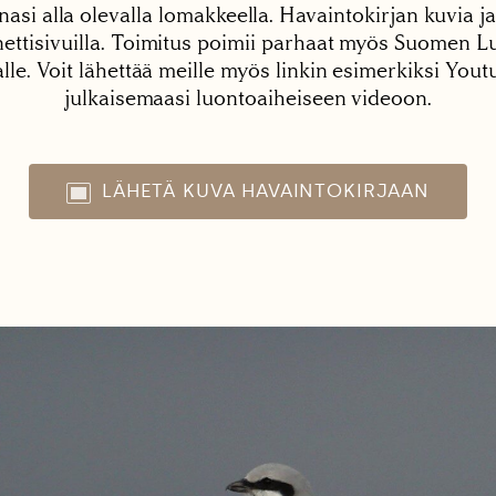
nasi alla olevalla lomakkeella. Havaintokirjan kuvia ja
tisivuilla. Toimitus poimii parhaat myös Suomen Lu
alle. Voit lähettää meille myös linkin esimerkiksi You
julkaisemaasi luontoaiheiseen videoon.
LÄHETÄ KUVA HAVAINTOKIRJAAN