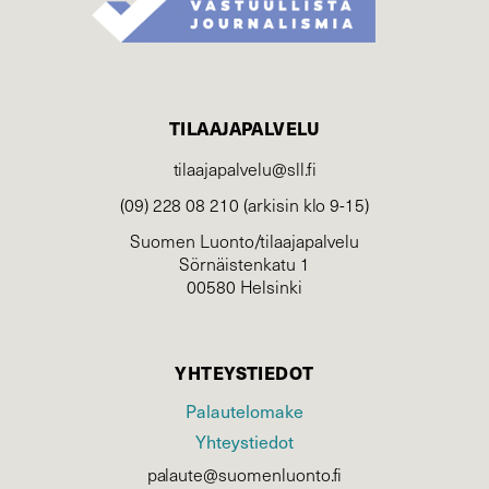
TILAAJAPALVELU
tilaajapalvelu@sll.fi
(09) 228 08 210 (arkisin klo 9-15)
Suomen Luonto/tilaajapalvelu
Sörnäistenkatu 1
00580 Helsinki
YHTEYSTIEDOT
Palautelomake
Yhteystiedot
palaute@suomenluonto.fi