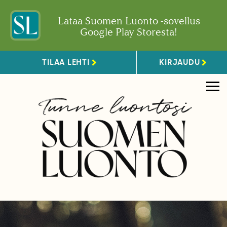
Lataa Suomen Luonto -sovellus
Google Play Storesta!
TILAA LEHTI
KIRJAUDU