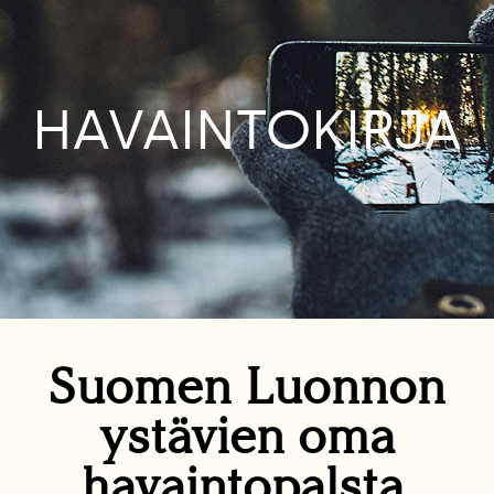
HAVAINTOKIRJA
Suomen Luonnon
ystävien oma
havaintopalsta.