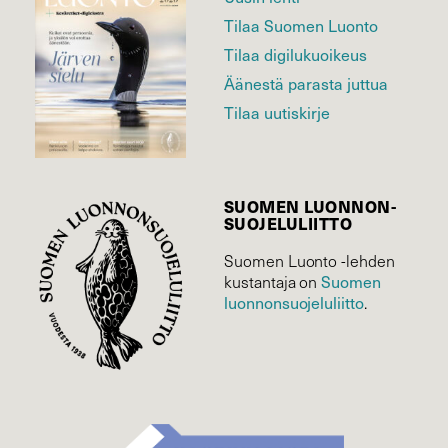
Tilaa Suomen Luonto
Tilaa digilukuoikeus
Äänestä parasta juttua
Tilaa uutiskirje
SUOMEN LUONNON­
SUOJELU­LIITTO
Suomen Luonto -lehden
Suomen
kustantaja on
luonnonsuojelu­liitto
.