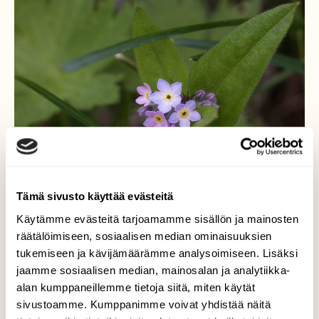
Tämä sivusto käyttää evästeitä
Käytämme evästeitä tarjoamamme sisällön ja mainosten
räätälöimiseen, sosiaalisen median ominaisuuksien
tukemiseen ja kävijämäärämme analysoimiseen. Lisäksi
jaamme sosiaalisen median, mainosalan ja analytiikka-
Lapinlemmikki ja linssilude
alan kumppaneillemme tietoja siitä, miten käytät
sivustoamme. Kumppanimme voivat yhdistää näitä
Alkukesä on tulvillaan pieniä ja kauniita