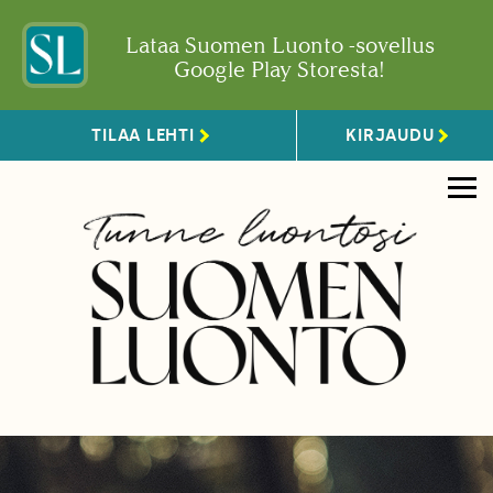
Lataa Suomen Luonto -sovellus
Google Play Storesta!
TILAA LEHTI
KIRJAUDU