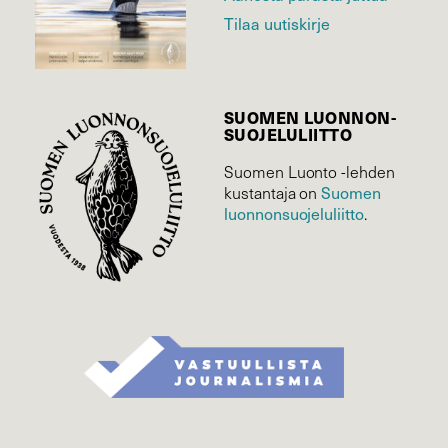
Tilaa uutiskirje
SUOMEN LUONNON­
SUOJELU­LIITTO
Suomen Luonto -lehden
Suomen
kustantaja on
luonnonsuojelu­liitto
.