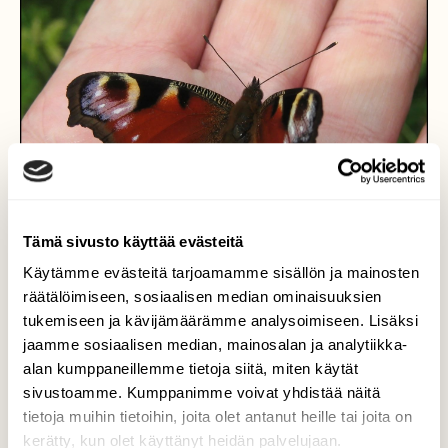
Tämä sivusto käyttää evästeitä
Käytämme evästeitä tarjoamamme sisällön ja mainosten
räätälöimiseen, sosiaalisen median ominaisuuksien
tukemiseen ja kävijämäärämme analysoimiseen. Lisäksi
jaamme sosiaalisen median, mainosalan ja analytiikka-
alan kumppaneillemme tietoja siitä, miten käytät
Lasketumispaikka
sivustoamme. Kumppanimme voivat yhdistää näitä
tietoja muihin tietoihin, joita olet antanut heille tai joita on
Rauhallista oloa lämpimällä
kerätty, kun olet käyttänyt heidän palvelujaan.