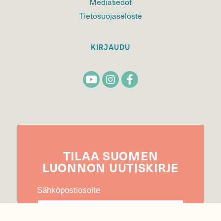
Mediatiedot
Tietosuojaseloste
KIRJAUDU
TILAA
SUOMEN
LUONNON
UUTIS­KIRJE
Sähköpostiosoite