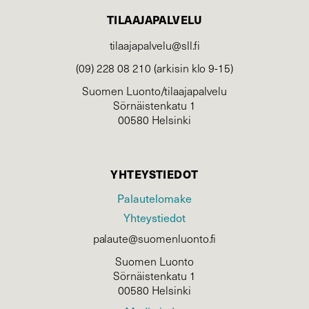
TILAAJAPALVELU
tilaajapalvelu@sll.fi
(09) 228 08 210 (arkisin klo 9-15)
Suomen Luonto/tilaajapalvelu
Sörnäistenkatu 1
00580 Helsinki
YHTEYSTIEDOT
Palautelomake
Yhteystiedot
palaute@suomenluonto.fi
Suomen Luonto
Sörnäistenkatu 1
00580 Helsinki