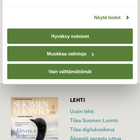
laskeutumispaikalla, kuvattu 28.7.2016.
Valokuvaaja: Kari Saarinen, Lempäälä 28.7.2016
Näytä tiedot
Hyväksy evästeet
TAKAISIN LISTAAN
Muokkaa valintoja
Vain välttämättömät
LEHTI
Uusin lehti
Tilaa Suomen Luonto
Tilaa digilukuoikeus
Äänestä parasta juttua