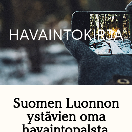
HAVAINTOKIRJA
Suomen Luonnon
ystävien oma
havaintopalsta.