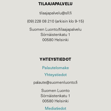
TILAAJAPALVELU
tilaajapalvelu@sll.fi
(09) 228 08 210 (arkisin klo 9-15)
Suomen Luonto/tilaajapalvelu
Sörnäistenkatu 1
00580 Helsinki
YHTEYSTIEDOT
Palautelomake
Yhteystiedot
palaute@suomenluonto.fi
Suomen Luonto
Sörnäistenkatu 1
00580 Helsinki
Mediatiedot