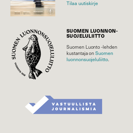
Tilaa uutiskirje
SUOMEN LUONNON­
SUOJELU­LIITTO
Suomen Luonto -lehden
kustantaja on
Suomen
luonnonsuojelu­liitto
.