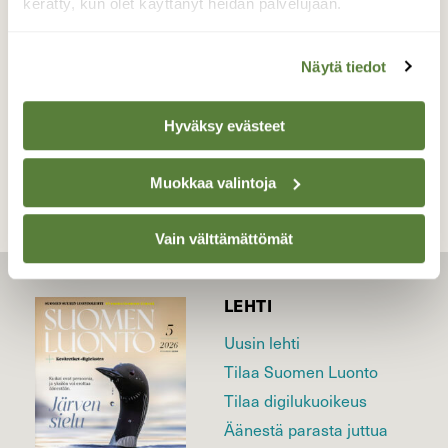
kerätty, kun olet käyttänyt heidän palvelujaan.
Valokuvaaja: Reijo Juurinen, Nuuksion
kansallispuisto Helmikuu
Näytä tiedot
TAKAISIN LISTAAN
Hyväksy evästeet
Muokkaa valintoja
Vain välttämättömät
LEHTI
Uusin lehti
Tilaa Suomen Luonto
Tilaa digilukuoikeus
Äänestä parasta juttua