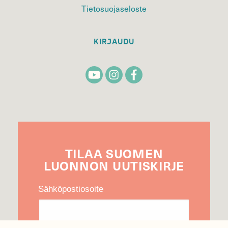
Tietosuojaseloste
KIRJAUDU
TILAA
SUOMEN
LUONNON
UUTIS­KIRJE
Sähköpostiosoite