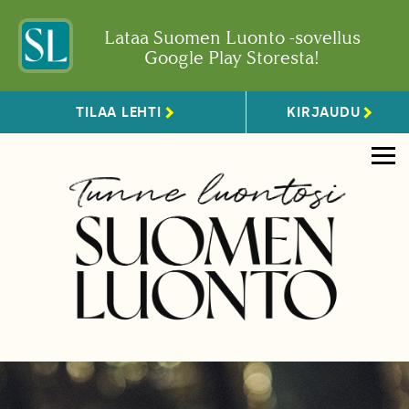
Lataa Suomen Luonto -sovellus
Google Play Storesta!
TILAA LEHTI
KIRJAUDU