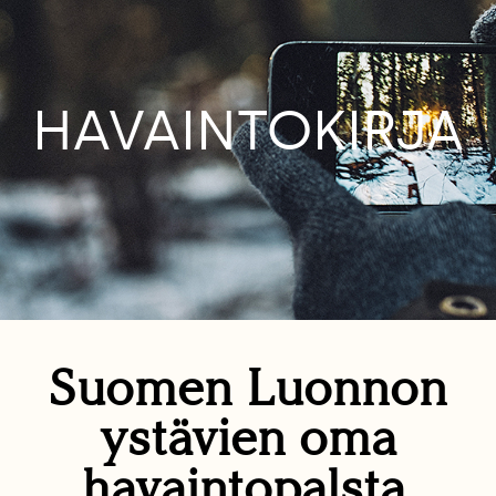
HAVAINTOKIRJA
Suomen Luonnon
ystävien oma
havaintopalsta.