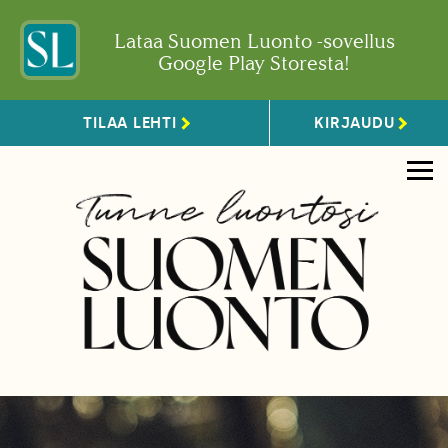
Lataa Suomen Luonto -sovellus
Google Play Storesta!
TILAA LEHTI
KIRJAUDU