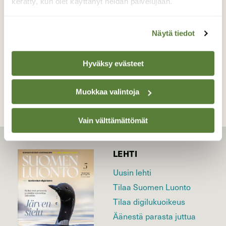
kerätty, kun olet käyttänyt heidän palvelujaan.
Valokuvaaja: Liisa Niiva-Korpela, Taipalsaari
3.7.2020
Näytä tiedot
TAKAISIN LISTAAN
Hyväksy evästeet
Muokkaa valintoja
Vain välttämättömät
LEHTI
Uusin lehti
Tilaa Suomen Luonto
Tilaa digilukuoikeus
Äänestä parasta juttua