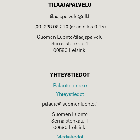
TILAAJAPALVELU
tilaajapalvelu@sll.fi
(09) 228 08 210 (arkisin klo 9-15)
Suomen Luonto/tilaajapalvelu
Sörnäistenkatu 1
00580 Helsinki
YHTEYSTIEDOT
Palautelomake
Yhteystiedot
palaute@suomenluonto.fi
Suomen Luonto
Sörnäistenkatu 1
00580 Helsinki
Mediatiedot