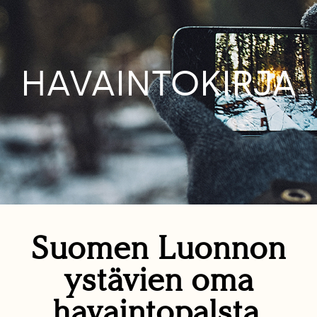
HAVAINTOKIRJA
Suomen Luonnon
ystävien oma
havaintopalsta.