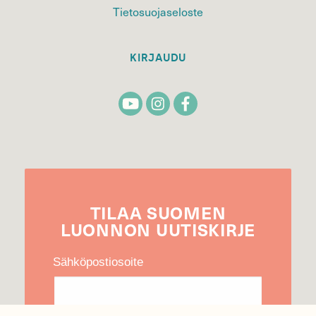
Tietosuojaseloste
KIRJAUDU
TILAA
SUOMEN
LUONNON
UUTIS­KIRJE
Sähköpostiosoite