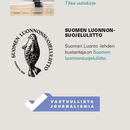
Tilaa uutiskirje
SUOMEN LUONNON­
SUOJELU­LIITTO
Suomen Luonto -lehden
kustantaja on
Suomen
luonnonsuojelu­liitto
.