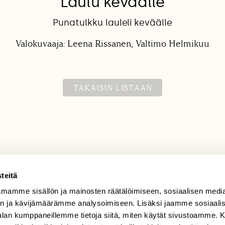
Laulu keväälle
Punatulkku lauleli keväälle
Valokuvaaja: Leena Rissanen, Valtimo Helmikuu
TAKAISIN LISTAAN
teitä
mamme sisällön ja mainosten räätälöimiseen, sosiaalisen medi
TILAAJAPALVELU
n ja kävijämäärämme analysoimiseen. Lisäksi jaamme sosiaali
tilaajapalvelu@sll.fi
-alan kumppaneillemme tietoja siitä, miten käytät sivustoamme