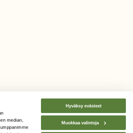
Hyväksy evästeet
an
sen median,
Muokkaa valintoja
. Kumppanimme
TILAA
SUOMEN