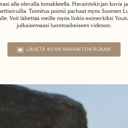
nasi alla olevalla lomakkeella. Havaintokirjan kuvia ja
tisivuilla. Toimitus poimii parhaat myös Suomen Lu
alle. Voit lähettää meille myös linkin esimerkiksi You
julkaisemaasi luontoaiheiseen videoon.
LÄHETÄ KUVA HAVAINTOKIRJAAN