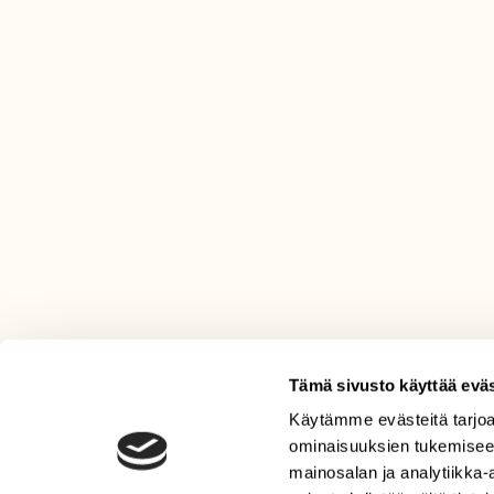
Tämä sivusto käyttää eväs
Käytämme evästeitä tarjoa
LEHTI
ominaisuuksien tukemisee
Uusin lehti
mainosalan ja analytiikka