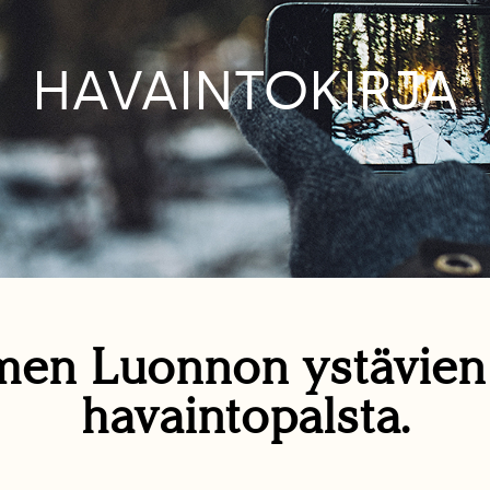
HAVAINTOKIRJA
en Luonnon ystävie
havaintopalsta.