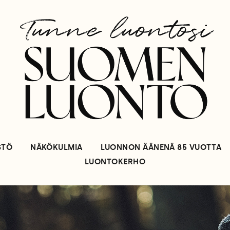
STÖ
NÄKÖKULMIA
LUONNON ÄÄNENÄ 85 VUOTTA
LUONTOKERHO