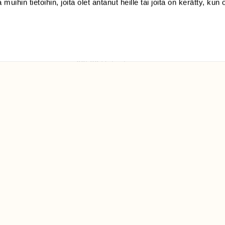
 muihin tietoihin, joita olet antanut heille tai joita on kerätty, kun 
(09) 228 08 210 (arkisin
klo 9-15)
Suomen
Luonto/tilaajapalvelu
Sörnäistenkatu 1
00580 Helsinki
ELU­
YHTEYSTIEDOT
ntaja on
Palautelomake
Yhteystiedot
palaute@suomenluonto.fi
Suomen Luonto
Sörnäistenkatu 1
00580 Helsinki
Mediatiedot
Tietosuojaseloste