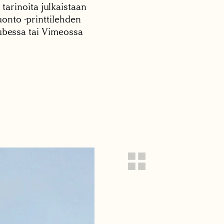
 tarinoita julkaistaan
onto -printtilehden
tubessa tai Vimeossa