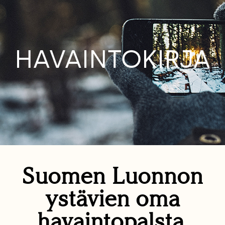
HAVAINTOKIRJA
Suomen Luonnon
ystävien oma
havaintopalsta.