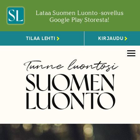
Lataa Suomen Luonto -sovellus
Google Play Storesta!
TILAA LEHTI
KIRJAUDU