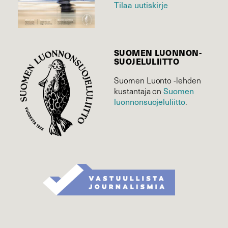
Tilaa uutiskirje
SUOMEN LUONNON­
SUOJELU­LIITTO
Suomen Luonto -lehden
Suomen
kustantaja on
luonnonsuojelu­liitto
.