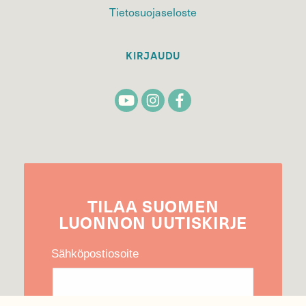
Tietosuojaseloste
KIRJAUDU
TILAA
SUOMEN
LUONNON
UUTIS­KIRJE
Sähköpostiosoite