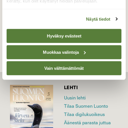
kerätty, kun olet käyttänyt heidän palvelujaan.
Valokuvaaja: Reijo Juurinen, Nuuksion
kansallispuisto Juhannus
Näytä tiedot
TAKAISIN LISTAAN
Hyväksy evästeet
Muokkaa valintoja
Vain välttämättömät
LEHTI
Uusin lehti
Tilaa Suomen Luonto
Tilaa digilukuoikeus
Äänestä parasta juttua