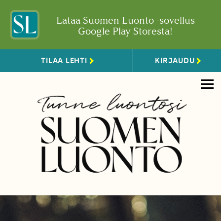
Lataa Suomen Luonto -sovellus
Google Play Storesta!
TILAA LEHTI
KIRJAUDU