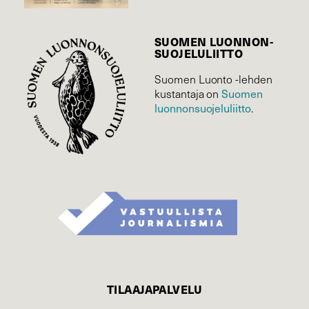
SUOMEN LUONNON­
SUOJELU­LIITTO
Suomen Luonto -lehden
kustantaja on
Suomen
luonnonsuojelu­liitto
.
TILAAJAPALVELU