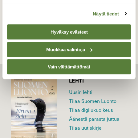
Näytä tiedot
TAKAISIN LISTAAN
Hyväksy evästeet
Muokkaa valintoja
Vain välttämättömät
LEHTI
Uusin lehti
Tilaa Suomen Luonto
Tilaa digilukuoikeus
Äänestä parasta juttua
Tilaa uutiskirje