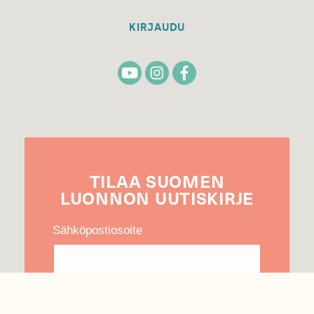
KIRJAUDU
TILAA
SUOMEN
LUONNON
UUTIS­KIRJE
Sähköpostiosoite
Hyväksyn tietojeni käytön uutiskirjeen
lähettämiseen