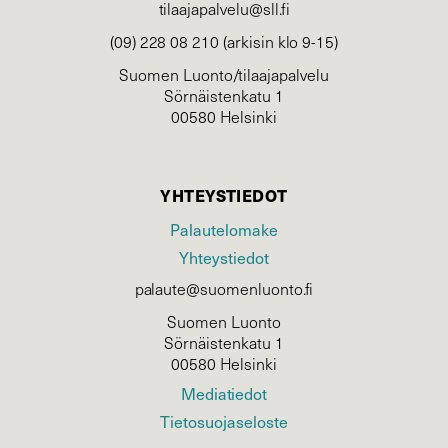
tilaajapalvelu@sll.fi
(09) 228 08 210 (arkisin klo 9-15)
Suomen Luonto/tilaajapalvelu
Sörnäistenkatu 1
00580 Helsinki
YHTEYSTIEDOT
Palautelomake
Yhteystiedot
palaute@suomenluonto.fi
Suomen Luonto
Sörnäistenkatu 1
00580 Helsinki
Mediatiedot
Tietosuojaseloste