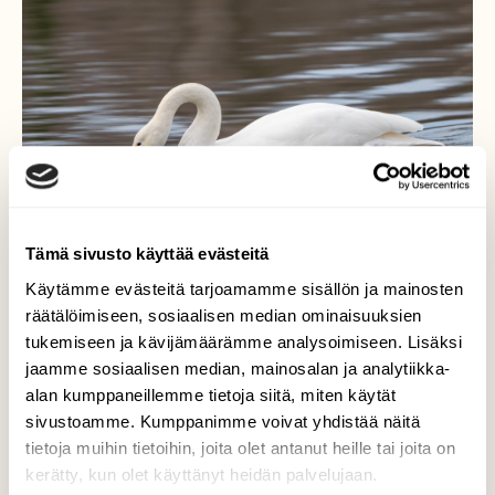
Tämä sivusto käyttää evästeitä
Käytämme evästeitä tarjoamamme sisällön ja mainosten
räätälöimiseen, sosiaalisen median ominaisuuksien
tukemiseen ja kävijämäärämme analysoimiseen. Lisäksi
jaamme sosiaalisen median, mainosalan ja analytiikka-
Laulujoutsen
alan kumppaneillemme tietoja siitä, miten käytät
sivustoamme. Kumppanimme voivat yhdistää näitä
Laulujoutsen (Cygnus cygnus)
tietoja muihin tietoihin, joita olet antanut heille tai joita on
kerätty, kun olet käyttänyt heidän palvelujaan.
Valokuvaaja: Markku Saarinen, Lahti 2.4