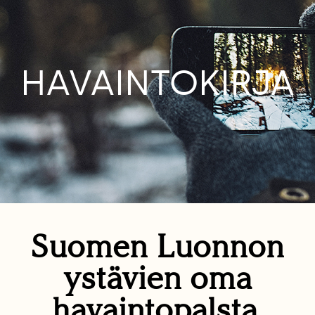
HAVAINTOKIRJA
Suomen Luonnon
ystävien oma
havaintopalsta.