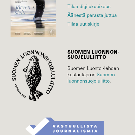
Tilaa digilukuoikeus
Äänestä parasta juttua
Tilaa uutiskirje
SUOMEN LUONNON­
SUOJELU­LIITTO
Suomen Luonto -lehden
kustantaja on
Suomen
luonnonsuojelu­liitto
.