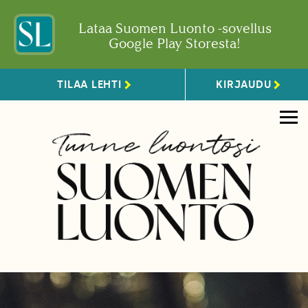
Lataa Suomen Luonto -sovellus
Google Play Storesta!
TILAA LEHTI
KIRJAUDU