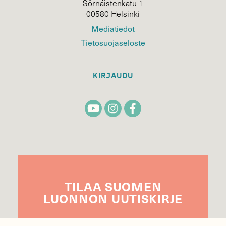
Sörnäistenkatu 1
00580 Helsinki
Mediatiedot
Tietosuojaseloste
KIRJAUDU
TILAA
SUOMEN
LUONNON
UUTIS­KIRJE
Sähköpostiosoite