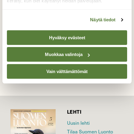
kerätty, kun olet käyttänyt heidän palvelujaan.
Onko lupa unelmoida paremmasta
maailmasta ja elämästä?
Näytä tiedot
Valokuvaaja: Reijo Juurinen, Nuuksion
kansallispuisto Kesäkuu
Hyväksy evästeet
Muokkaa valintoja
TAKAISIN LISTAAN
Vain välttämättömät
LEHTI
Uusin lehti
Tilaa Suomen Luonto