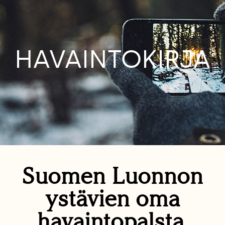
HAVAINTOKIRJA
Suomen Luonnon
ystävien oma
havaintopalsta.