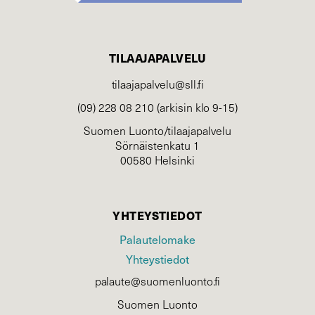
TILAAJAPALVELU
tilaajapalvelu@sll.fi
(09) 228 08 210 (arkisin klo 9-15)
Suomen Luonto/tilaajapalvelu
Sörnäistenkatu 1
00580 Helsinki
YHTEYSTIEDOT
Palautelomake
Yhteystiedot
palaute@suomenluonto.fi
Suomen Luonto