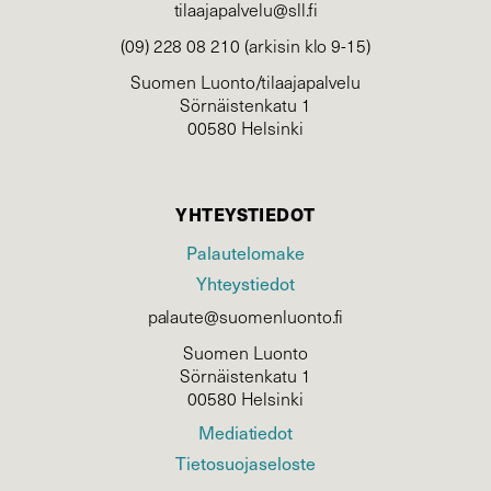
tilaajapalvelu@sll.fi
(09) 228 08 210 (arkisin klo 9-15)
Suomen Luonto/tilaajapalvelu
Sörnäistenkatu 1
00580 Helsinki
YHTEYSTIEDOT
Palautelomake
Yhteystiedot
palaute@suomenluonto.fi
Suomen Luonto
Sörnäistenkatu 1
00580 Helsinki
Mediatiedot
Tietosuojaseloste