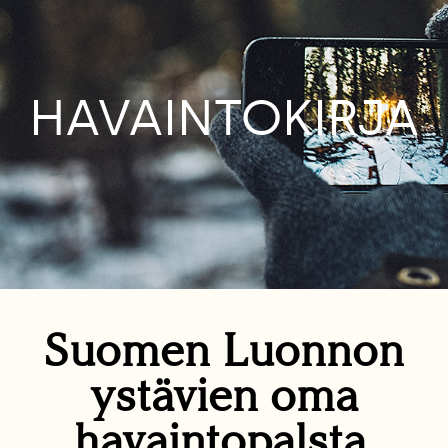
HAVAINTOKIRJA
Suomen Luonnon
ystävien oma
havaintopalsta.