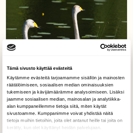
Tämä sivusto käyttää evästeitä
Käytämme evästeitä tarjoamamme sisällön ja mainosten
räätälöimiseen, sosiaalisen median ominaisuuksien
tukemiseen ja kävijämäärämme analysoimiseen. Lisäksi
jaamme sosiaalisen median, mainosalan ja analytiikka-
Laulujoutsenet
alan kumppaneillemme tietoja siitä, miten käytät
sivustoamme. Kumppanimme voivat yhdistää näitä
Laulujoutsenet.
tietoja muihin tietoihin, joita olet antanut heille tai joita on
kerätty, kun olet käyttänyt heidän palvelujaan.
Valokuvaaja: Ari Branthin, Ylöjärvi 15.6.2022