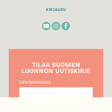
KIRJAUDU
TILAA
SUOMEN
LUONNON
UUTIS­KIRJE
Sähköpostiosoite
Hyväksyn tietojeni käytön uutiskirjeen
lähettämiseen