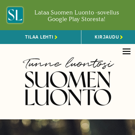
Lataa Suomen Luonto -sovellus
Google Play Storesta!
TILAA LEHTI
KIRJAUDU