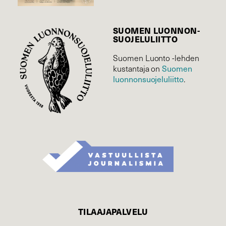
SUOMEN LUONNON­
SUOJELU­LIITTO
Suomen Luonto -lehden
Suomen
kustantaja on
luonnonsuojelu­liitto
.
TILAAJAPALVELU