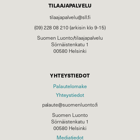
TILAAJAPALVELU
tilaajapalvelu@sll.fi
(09) 228 08 210 (arkisin klo 9-15)
Suomen Luonto/tilaajapalvelu
Sörnäistenkatu 1
00580 Helsinki
YHTEYSTIEDOT
Palautelomake
Yhteystiedot
palaute@suomenluonto.fi
Suomen Luonto
Sörnäistenkatu 1
00580 Helsinki
Mediatiedot