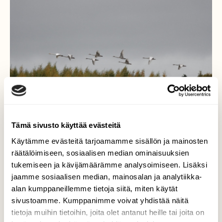
Tämä sivusto käyttää evästeitä
Käytämme evästeitä tarjoamamme sisällön ja mainosten
räätälöimiseen, sosiaalisen median ominaisuuksien
tukemiseen ja kävijämäärämme analysoimiseen. Lisäksi
Laulujoutsenet
jaamme sosiaalisen median, mainosalan ja analytiikka-
alan kumppaneillemme tietoja siitä, miten käytät
Laulujoutsenpesue on viihtynyt nyt syksyllä
sivustoamme. Kumppanimme voivat yhdistää näitä
useamman viikon Pielisjoen ympäristössä
tietoja muihin tietoihin, joita olet antanut heille tai joita on
samoissa maisemissa.