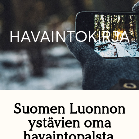
HAVAINTOKIRJA
Suomen Luonnon
ystävien oma
havaintopalsta.