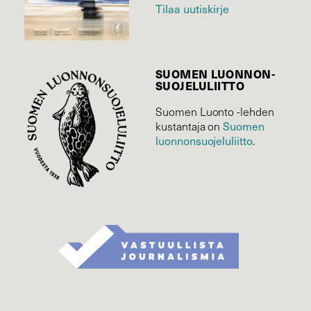
Tilaa uutiskirje
SUOMEN LUONNON­
SUOJELU­LIITTO
Suomen Luonto -lehden
kustantaja on
Suomen
luonnonsuojelu­liitto
.