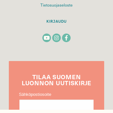
Tietosuojaseloste
KIRJAUDU
TILAA
SUOMEN
LUONNON
UUTIS­KIRJE
Sähköpostiosoite