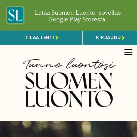
Lataa Suomen Luonto -sovellus
Google Play Storesta!
TILAA LEHTI
KIRJAUDU