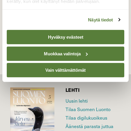
kerätty, kun olet käyttänyt heidän palvelujaan.
Valokuvaaja: Jenna Pitkänen, Joensuu 28.9.2022
Näytä tiedot
TAKAISIN LISTAAN
Hyväksy evästeet
Muokkaa valintoja
Vain välttämättömät
LEHTI
Uusin lehti
Tilaa Suomen Luonto
Tilaa digilukuoikeus
Äänestä parasta juttua