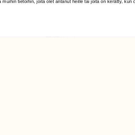
 muihin tietoihin, joita olet antanut heille tai joita on kerätty, kun 
(09) 228 08 210 (arkisin
klo 9-15)
Suomen
Luonto/tilaajapalvelu
Sörnäistenkatu 1
00580 Helsinki
ELU­
YHTEYSTIEDOT
ntaja on
Palautelomake
Yhteystiedot
palaute@suomenluonto.fi
Suomen Luonto
Sörnäistenkatu 1
00580 Helsinki
Mediatiedot
Tietosuojaseloste