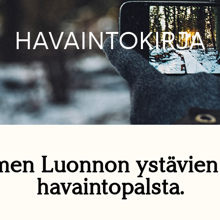
HAVAINTOKIRJA
en Luonnon ystävie
havaintopalsta.