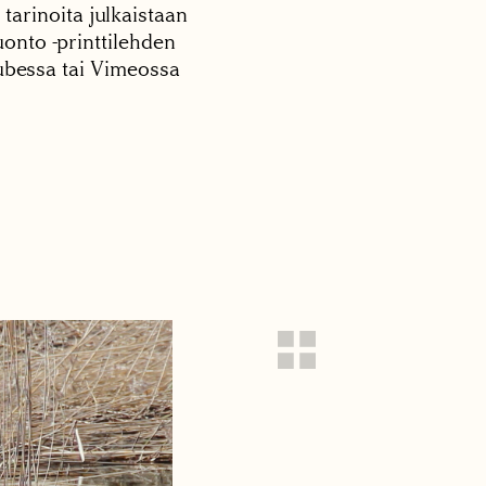
 tarinoita julkaistaan
onto -printtilehden
tubessa tai Vimeossa