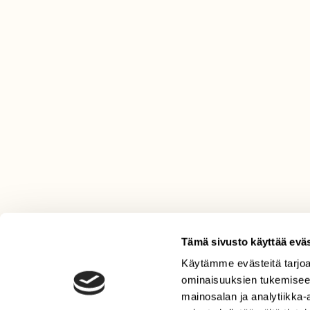
Tämä sivusto käyttää eväs
Käytämme evästeitä tarjoa
LEHTI
ominaisuuksien tukemisee
Uusin lehti
mainosalan ja analytiikka