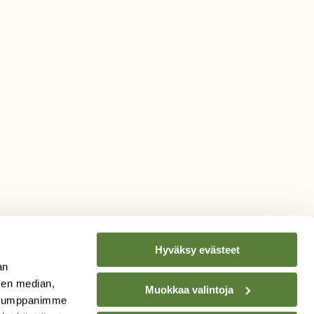
Hyväksy evästeet
an
sen median,
Muokkaa valintoja
. Kumppanimme
TILAA
SUOMEN