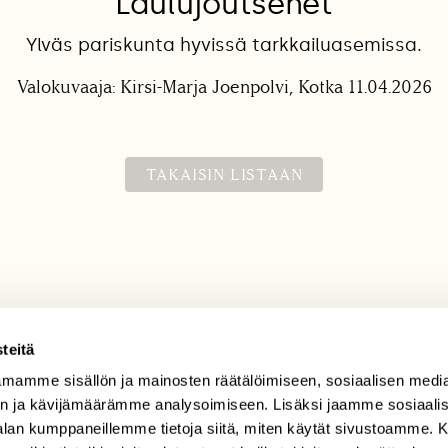
Laulujoutsenet
Ylväs pariskunta hyvissä tarkkailuasemissa.
Valokuvaaja: Kirsi-Marja Joenpolvi, Kotka 11.04.2026
TAKAISIN LISTAAN
teitä
mamme sisällön ja mainosten räätälöimiseen, sosiaalisen medi
TILAAJAPALVELU
n ja kävijämäärämme analysoimiseen. Lisäksi jaamme sosiaali
tilaajapalvelu@sll.fi
-alan kumppaneillemme tietoja siitä, miten käytät sivustoamme