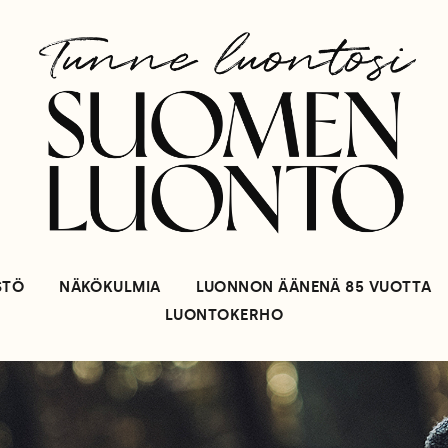
STÖ
NÄKÖKULMIA
LUONNON ÄÄNENÄ 85 VUOTTA
LUONTOKERHO