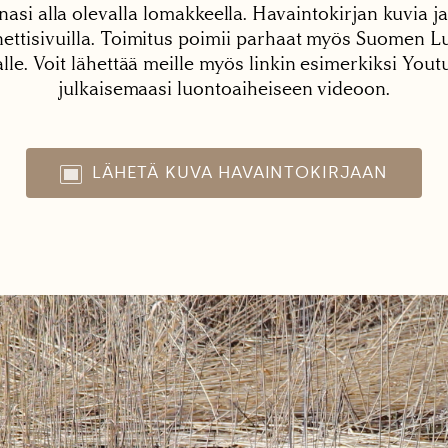
nasi alla olevalla lomakkeella. Havaintokirjan kuvia ja
tisivuilla. Toimitus poimii parhaat myös Suomen Lu
alle. Voit lähettää meille myös linkin esimerkiksi You
julkaisemaasi luontoaiheiseen videoon.
LÄHETÄ KUVA HAVAINTOKIRJAAN