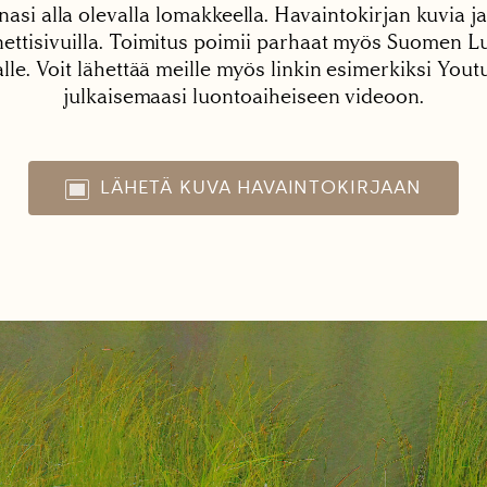
nasi alla olevalla lomakkeella. Havaintokirjan kuvia ja
tisivuilla. Toimitus poimii parhaat myös Suomen Lu
alle. Voit lähettää meille myös linkin esimerkiksi You
julkaisemaasi luontoaiheiseen videoon.
LÄHETÄ KUVA HAVAINTOKIRJAAN