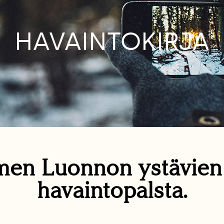
HAVAINTOKIRJA
en Luonnon ystävie
havaintopalsta.