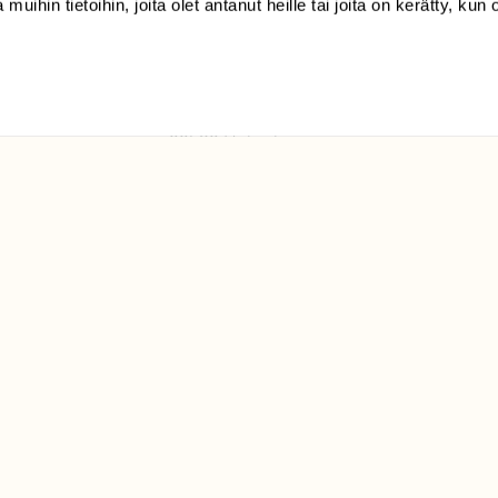
 muihin tietoihin, joita olet antanut heille tai joita on kerätty, kun 
(09) 228 08 210 (arkisin
klo 9-15)
Suomen
Luonto/tilaajapalvelu
Sörnäistenkatu 1
00580 Helsinki
ELU­
YHTEYSTIEDOT
ntaja on
Palautelomake
Yhteystiedot
palaute@suomenluonto.fi
Suomen Luonto
Sörnäistenkatu 1
00580 Helsinki
Mediatiedot
Tietosuojaseloste