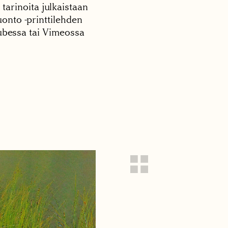
 tarinoita julkaistaan
onto -printtilehden
tubessa tai Vimeossa