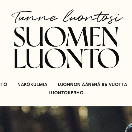
STÖ
NÄKÖKULMIA
LUONNON ÄÄNENÄ 85 VUOTTA
LUONTOKERHO