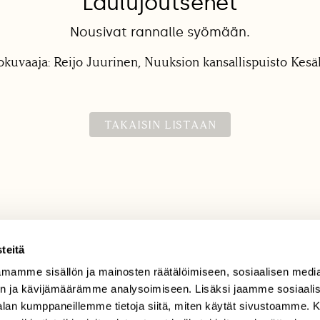
Laulujoutsenet
Nousivat rannalle syömään.
okuvaaja: Reijo Juurinen, Nuuksion kansallispuisto Kes
TAKAISIN LISTAAN
teitä
mamme sisällön ja mainosten räätälöimiseen, sosiaalisen medi
TILAAJAPALVELU
n ja kävijämäärämme analysoimiseen. Lisäksi jaamme sosiaali
tilaajapalvelu@sll.fi
-alan kumppaneillemme tietoja siitä, miten käytät sivustoamme