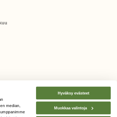
äkuu
Hyväksy evästeet
an
sen median,
Muokkaa valintoja
. Kumppanimme
TILAA
SUOMEN