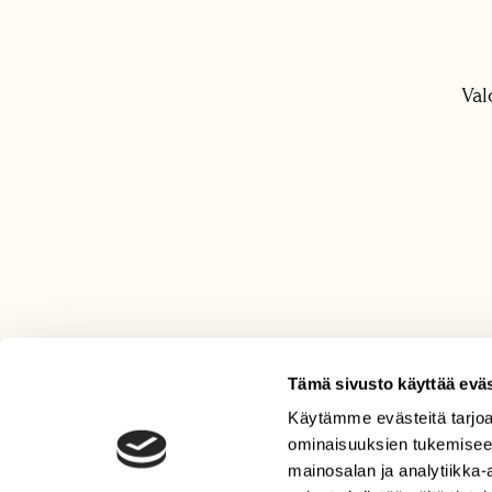
Val
Tämä sivusto käyttää eväs
Käytämme evästeitä tarjoa
LEHTI
ominaisuuksien tukemisee
Uusin lehti
mainosalan ja analytiikka