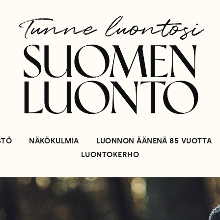
STÖ
NÄKÖKULMIA
LUONNON ÄÄNENÄ 85 VUOTTA
LUONTOKERHO