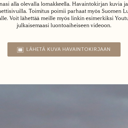
nasi alla olevalla lomakkeella. Havaintokirjan kuvia ja
tisivuilla. Toimitus poimii parhaat myös Suomen Lu
alle. Voit lähettää meille myös linkin esimerkiksi You
julkaisemaasi luontoaiheiseen videoon.
LÄHETÄ KUVA HAVAINTOKIRJAAN