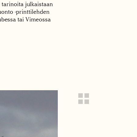
 tarinoita julkaistaan
onto -printtilehden
tubessa tai Vimeossa