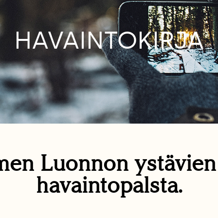
HAVAINTOKIRJA
en Luonnon ystävie
havaintopalsta.