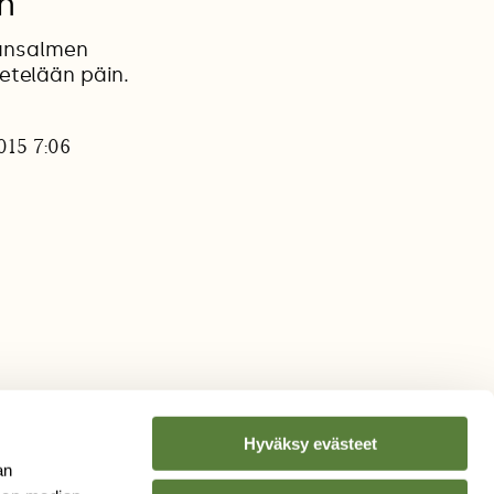
n
lansalmen
etelään päin.
015 7:06
Hyväksy evästeet
an