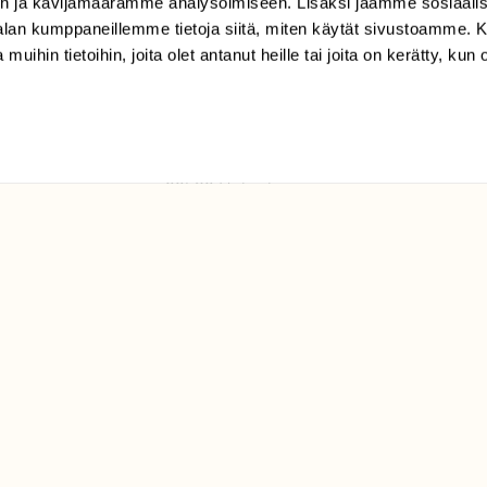
n ja kävijämäärämme analysoimiseen. Lisäksi jaamme sosiaali
tilaajapalvelu@sll.fi
-alan kumppaneillemme tietoja siitä, miten käytät sivustoamme
 muihin tietoihin, joita olet antanut heille tai joita on kerätty, kun 
(09) 228 08 210 (arkisin
klo 9-15)
Suomen
Luonto/tilaajapalvelu
Sörnäistenkatu 1
00580 Helsinki
ELU­
YHTEYSTIEDOT
ntaja on
Palautelomake
Yhteystiedot
palaute@suomenluonto.fi
Suomen Luonto
Sörnäistenkatu 1
00580 Helsinki
Mediatiedot