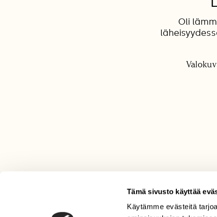
Oli lämm
läheisyydess
Valokuv
Tämä sivusto käyttää eväs
Käytämme evästeitä tarjoa
LEHTI