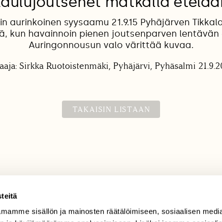
Laulujoutsenet matkalla etelää
in aurinkoinen syysaamu 21.9.15 Pyhäjärven Tikka
ä, kun havainnoin pienen joutsenparven lentävän 
Auringonnousun valo värittää kuvaa.
aaja: Sirkka Ruotoistenmäki, Pyhäjärvi, Pyhäsalmi 21.9.2
TAKAISIN LISTAAN
teitä
mamme sisällön ja mainosten räätälöimiseen, sosiaalisen medi
TILAAJAPALVELU