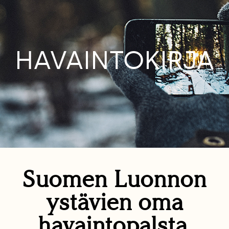
HAVAINTOKIRJA
Suomen Luonnon
ystävien oma
havaintopalsta.