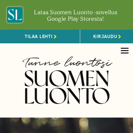
Lataa Suomen Luonto -sovellus
Google Play Storesta!
TILAA LEHTI
KIRJAUDU