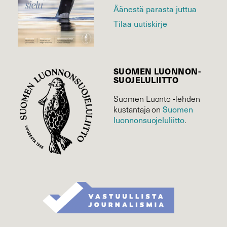
Äänestä parasta juttua
Tilaa uutiskirje
SUOMEN LUONNON­
SUOJELU­LIITTO
Suomen Luonto -lehden
Suomen
kustantaja on
luonnonsuojelu­liitto
.