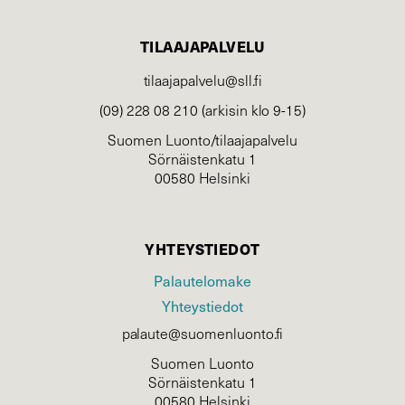
TILAAJAPALVELU
tilaajapalvelu@sll.fi
(09) 228 08 210 (arkisin klo 9-15)
Suomen Luonto/tilaajapalvelu
Sörnäistenkatu 1
00580 Helsinki
YHTEYSTIEDOT
Palautelomake
Yhteystiedot
palaute@suomenluonto.fi
Suomen Luonto
Sörnäistenkatu 1
00580 Helsinki