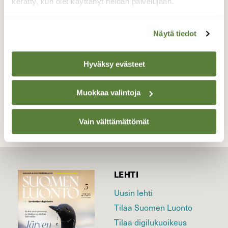
kerätty, kun olet käyttänyt heidän palvelujaan.
lähteä syömään.
Valokuvaaja: Reijo Juurinen, Nuuksion
kansallispuisto Heinäkuu
Näytä tiedot
Hyväksy evästeet
TAKAISIN LISTAAN
Muokkaa valintoja
Vain välttämättömät
LEHTI
Uusin lehti
Tilaa Suomen Luonto
Tilaa digilukuoikeus