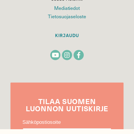
Mediatiedot
Tietosuojaseloste
KIRJAUDU
TILAA
SUOMEN
LUONNON
UUTIS­KIRJE
Sähköpostiosoite