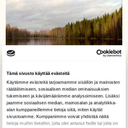
Tämä sivusto käyttää evästeitä
Käytämme evästeitä tarjoamamme sisällön ja mainosten
räätälöimiseen, sosiaalisen median ominaisuuksien
tukemiseen ja kävijämäärämme analysoimiseen. Lisäksi
Lehdettömät puutkin ovat
jaamme sosiaalisen median, mainosalan ja analytiikka-
illanhämyssä kauniita!
alan kumppaneillemme tietoja siitä, miten käytät
sivustoamme. Kumppanimme voivat yhdistää näitä
Näin alastoman kaunista oli pienellä järvellä
tietoja muihin tietoihin, joita olet antanut heille tai joita on