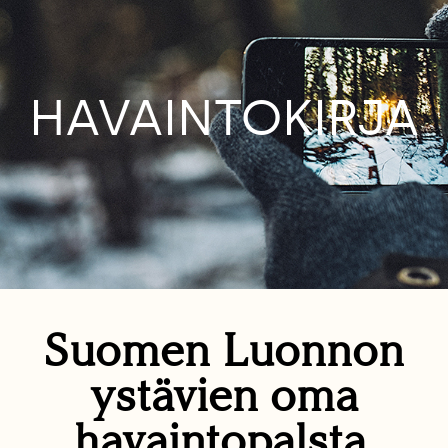
HAVAINTOKIRJA
Suomen Luonnon
ystävien oma
havaintopalsta.