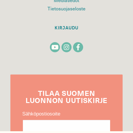
Mediatiedot
Tietosuojaseloste
KIRJAUDU
TILAA
SUOMEN
LUONNON
UUTIS­KIRJE
Sähköpostiosoite