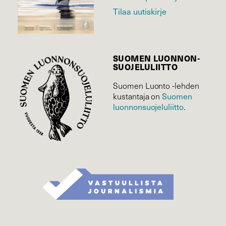
Tilaa uutiskirje
SUOMEN LUONNON­
SUOJELU­LIITTO
Suomen Luonto -lehden
kustantaja on
Suomen
luonnonsuojelu­liitto
.