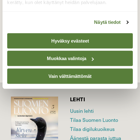
,lehdettömät puut ja järven tyyneys !
kerätty, kun olet käyttänyt heidän palvelujaan.
Valokuvaaja: sirpa, Virrat 21.10-18
Näytä tiedot
TAKAISIN LISTAAN
Hyväksy evästeet
Muokkaa valintoja
Vain välttämättömät
LEHTI
Uusin lehti
Tilaa Suomen Luonto
Tilaa digilukuoikeus
Äänestä parasta juttua