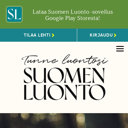
Lataa Suomen Luonto -sovellus
Google Play Storesta!
TILAA LEHTI
KIRJAUDU