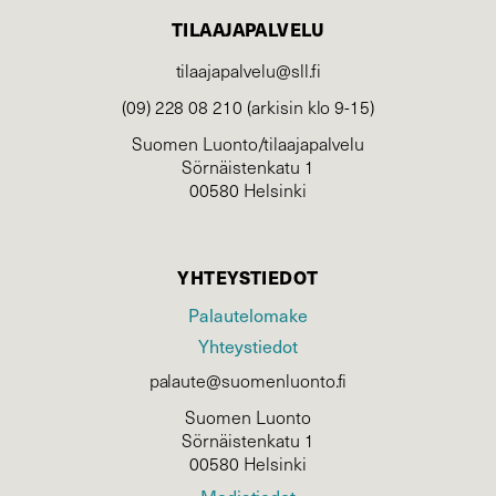
TILAAJAPALVELU
tilaajapalvelu@sll.fi
(09) 228 08 210 (arkisin klo 9-15)
Suomen Luonto/tilaajapalvelu
Sörnäistenkatu 1
00580 Helsinki
YHTEYSTIEDOT
Palautelomake
Yhteystiedot
palaute@suomenluonto.fi
Suomen Luonto
Sörnäistenkatu 1
00580 Helsinki